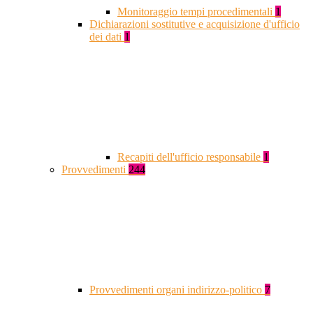
Monitoraggio tempi procedimentali
1
Dichiarazioni sostitutive e acquisizione d'ufficio
dei dati
1
Recapiti dell'ufficio responsabile
1
Provvedimenti
244
Provvedimenti organi indirizzo-politico
7