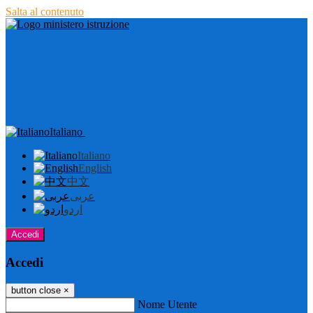
Salta al contenuto
Italiano
Italiano
English
中文
عربى
اردو
Accedi
Accedi
button close
×
Nome Utente