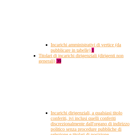
Incarichi amministrativi di vertice (da
pubblicare in tabelle)
1
Titolari di incarichi dirigenziali (dirigenti non
generali)
39
Incarichi dirigenziali, a qualsiasi titolo
conferiti, ivi inclusi quelli conferiti
discrezionalmente dall'organo di indirizzo
politico senza procedure pubbliche di
selezione e titolari di posizione