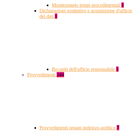
Monitoraggio tempi procedimentali
1
Dichiarazioni sostitutive e acquisizione d'ufficio
dei dati
1
Recapiti dell'ufficio responsabile
1
Provvedimenti
244
Provvedimenti organi indirizzo-politico
7