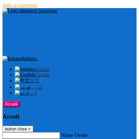
Salta al contenuto
Italiano
Italiano
English
中文
عربى
اردو
Accedi
Accedi
button close
×
Nome Utente