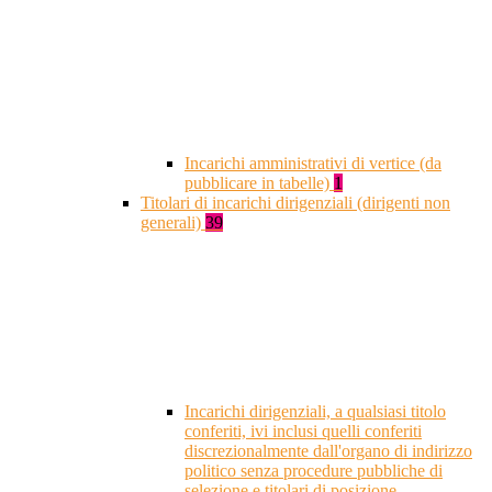
Incarichi amministrativi di vertice (da
pubblicare in tabelle)
1
Titolari di incarichi dirigenziali (dirigenti non
generali)
39
Incarichi dirigenziali, a qualsiasi titolo
conferiti, ivi inclusi quelli conferiti
discrezionalmente dall'organo di indirizzo
politico senza procedure pubbliche di
selezione e titolari di posizione