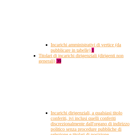
Incarichi amministrativi di vertice (da
pubblicare in tabelle)
1
Titolari di incarichi dirigenziali (dirigenti non
generali)
39
Incarichi dirigenziali, a qualsiasi titolo
conferiti, ivi inclusi quelli conferiti
discrezionalmente dall'organo di indirizzo
politico senza procedure pubbliche di
selezione e titolari di posizione