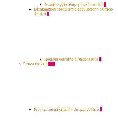
Monitoraggio tempi procedimentali
1
Dichiarazioni sostitutive e acquisizione d'ufficio
dei dati
1
Recapiti dell'ufficio responsabile
1
Provvedimenti
244
Provvedimenti organi indirizzo-politico
7