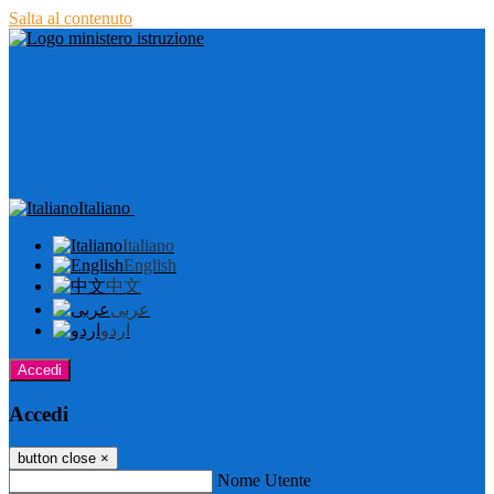
Salta al contenuto
Italiano
Italiano
English
中文
عربى
اردو
Accedi
Accedi
button close
×
Nome Utente