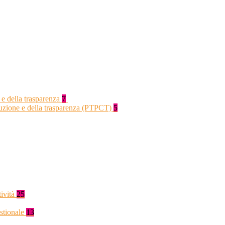
 e della trasparenza
7
rruzione e della trasparenza (PTPCT)
5
tività
25
stionale
13