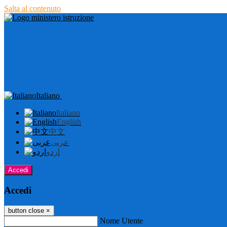
Salta al contenuto
Italiano
Italiano
English
中文
عربى
اردو
Accedi
Accedi
button close
×
Nome Utente