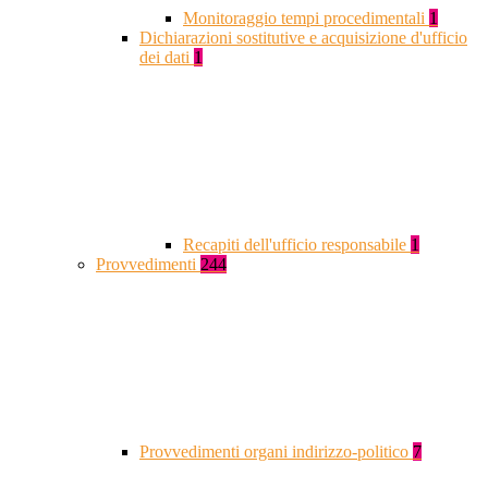
Monitoraggio tempi procedimentali
1
Dichiarazioni sostitutive e acquisizione d'ufficio
dei dati
1
Recapiti dell'ufficio responsabile
1
Provvedimenti
244
Provvedimenti organi indirizzo-politico
7