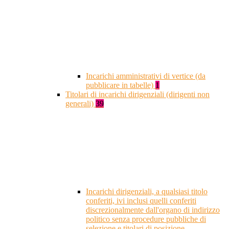
Incarichi amministrativi di vertice (da
pubblicare in tabelle)
1
Titolari di incarichi dirigenziali (dirigenti non
generali)
39
Incarichi dirigenziali, a qualsiasi titolo
conferiti, ivi inclusi quelli conferiti
discrezionalmente dall'organo di indirizzo
politico senza procedure pubbliche di
selezione e titolari di posizione