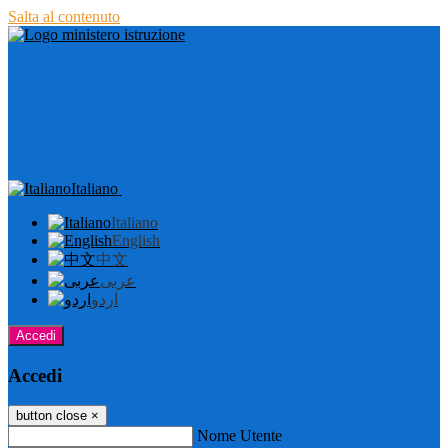
Salta al contenuto
Italiano
Italiano
English
中文
عربى
اردو
Accedi
Accedi
button close
×
Nome Utente