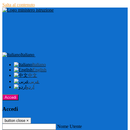
Salta al contenuto
Italiano
Italiano
English
中文
عربى
اردو
Accedi
Accedi
button close
×
Nome Utente