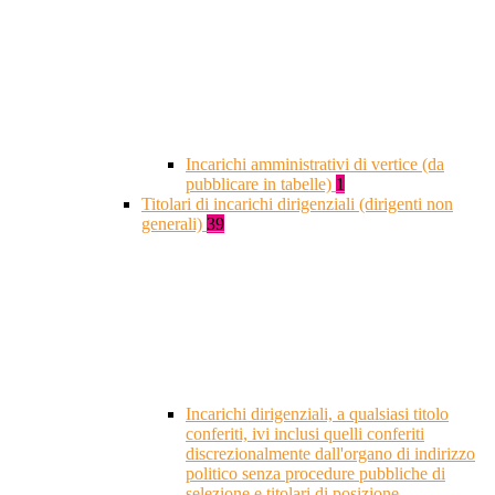
Incarichi amministrativi di vertice (da
pubblicare in tabelle)
1
Titolari di incarichi dirigenziali (dirigenti non
generali)
39
Incarichi dirigenziali, a qualsiasi titolo
conferiti, ivi inclusi quelli conferiti
discrezionalmente dall'organo di indirizzo
politico senza procedure pubbliche di
selezione e titolari di posizione