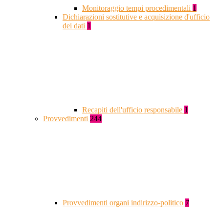
Monitoraggio tempi procedimentali
1
Dichiarazioni sostitutive e acquisizione d'ufficio
dei dati
1
Recapiti dell'ufficio responsabile
1
Provvedimenti
244
Provvedimenti organi indirizzo-politico
7