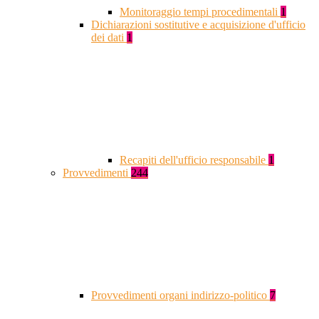
Monitoraggio tempi procedimentali
1
Dichiarazioni sostitutive e acquisizione d'ufficio
dei dati
1
Recapiti dell'ufficio responsabile
1
Provvedimenti
244
Provvedimenti organi indirizzo-politico
7