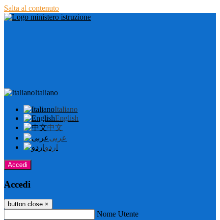
Salta al contenuto
Italiano
Italiano
English
中文
عربى
اردو
Accedi
Accedi
button close
×
Nome Utente