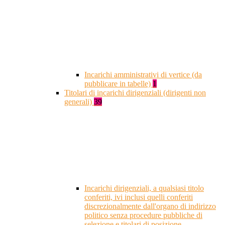
Incarichi amministrativi di vertice (da
pubblicare in tabelle)
1
Titolari di incarichi dirigenziali (dirigenti non
generali)
39
Incarichi dirigenziali, a qualsiasi titolo
conferiti, ivi inclusi quelli conferiti
discrezionalmente dall'organo di indirizzo
politico senza procedure pubbliche di
selezione e titolari di posizione