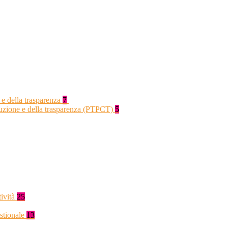
 e della trasparenza
7
rruzione e della trasparenza (PTPCT)
5
tività
25
stionale
13