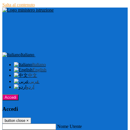
Salta al contenuto
Italiano
Italiano
English
中文
عربى
اردو
Accedi
Accedi
button close
×
Nome Utente