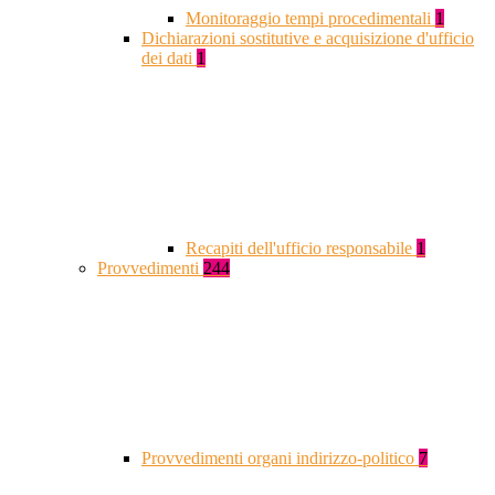
Monitoraggio tempi procedimentali
1
Dichiarazioni sostitutive e acquisizione d'ufficio
dei dati
1
Recapiti dell'ufficio responsabile
1
Provvedimenti
244
Provvedimenti organi indirizzo-politico
7