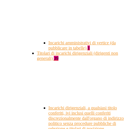
Incarichi amministrativi di vertice (da
pubblicare in tabelle)
1
Titolari di incarichi dirigenziali (dirigenti non
generali)
39
Incarichi dirigenziali, a qualsiasi titolo
conferiti, ivi inclusi quelli conferiti
discrezionalmente dall'organo di indirizzo
politico senza procedure pubbliche di
selezione e titolari di posizione