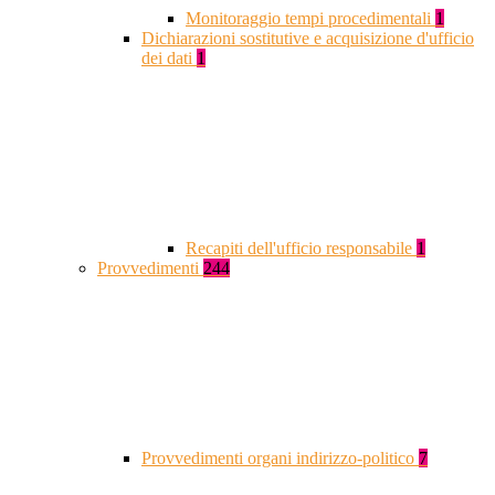
Monitoraggio tempi procedimentali
1
Dichiarazioni sostitutive e acquisizione d'ufficio
dei dati
1
Recapiti dell'ufficio responsabile
1
Provvedimenti
244
Provvedimenti organi indirizzo-politico
7