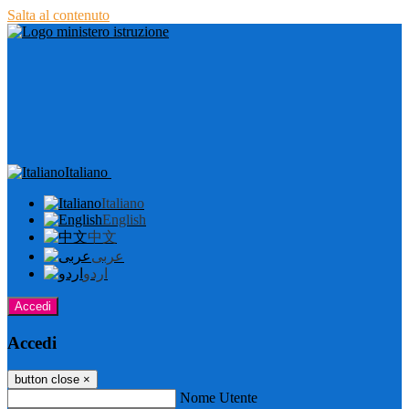
Salta al contenuto
Italiano
Italiano
English
中文
عربى
اردو
Accedi
Accedi
button close
×
Nome Utente