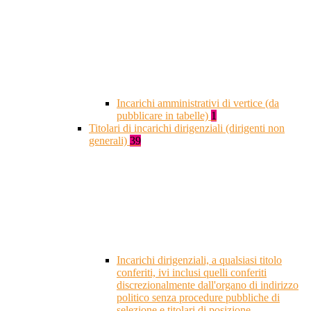
Incarichi amministrativi di vertice (da
pubblicare in tabelle)
1
Titolari di incarichi dirigenziali (dirigenti non
generali)
39
Incarichi dirigenziali, a qualsiasi titolo
conferiti, ivi inclusi quelli conferiti
discrezionalmente dall'organo di indirizzo
politico senza procedure pubbliche di
selezione e titolari di posizione