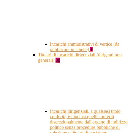
Incarichi amministrativi di vertice (da
pubblicare in tabelle)
1
Titolari di incarichi dirigenziali (dirigenti non
generali)
39
Incarichi dirigenziali, a qualsiasi titolo
conferiti, ivi inclusi quelli conferiti
discrezionalmente dall'organo di indirizzo
politico senza procedure pubbliche di
selezione e titolari di posizione