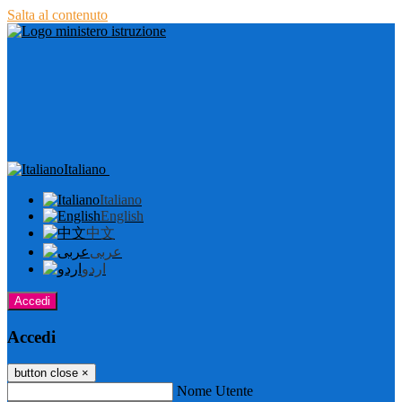
Salta al contenuto
Italiano
Italiano
English
中文
عربى
اردو
Accedi
Accedi
button close
×
Nome Utente