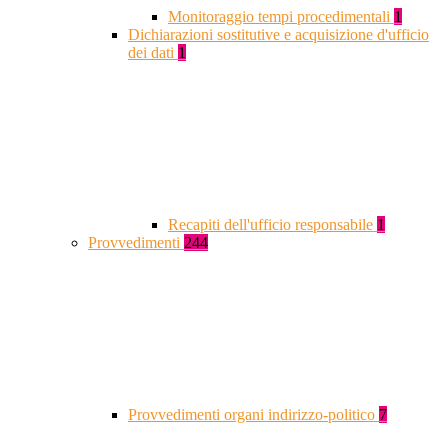
Monitoraggio tempi procedimentali
1
Dichiarazioni sostitutive e acquisizione d'ufficio
dei dati
1
Recapiti dell'ufficio responsabile
1
Provvedimenti
244
Provvedimenti organi indirizzo-politico
7