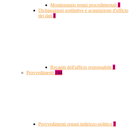
Monitoraggio tempi procedimentali
1
Dichiarazioni sostitutive e acquisizione d'ufficio
dei dati
1
Recapiti dell'ufficio responsabile
1
Provvedimenti
244
Provvedimenti organi indirizzo-politico
7