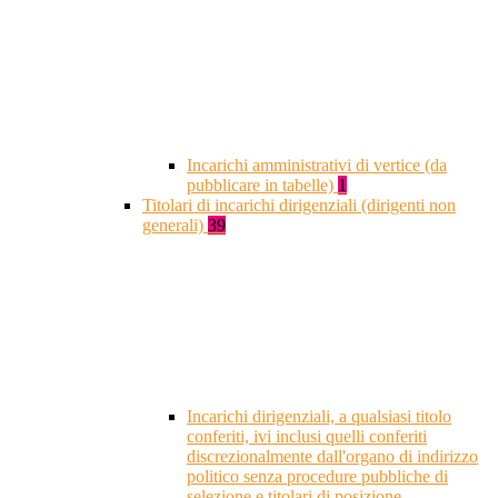
Incarichi amministrativi di vertice (da
pubblicare in tabelle)
1
Titolari di incarichi dirigenziali (dirigenti non
generali)
39
Incarichi dirigenziali, a qualsiasi titolo
conferiti, ivi inclusi quelli conferiti
discrezionalmente dall'organo di indirizzo
politico senza procedure pubbliche di
selezione e titolari di posizione