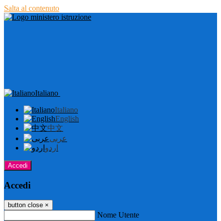
Salta al contenuto
Italiano
Italiano
English
中文
عربى
اردو
Accedi
Accedi
button close
×
Nome Utente