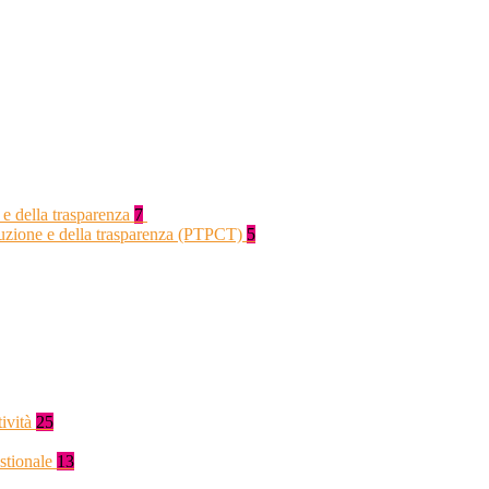
 e della trasparenza
7
rruzione e della trasparenza (PTPCT)
5
tività
25
stionale
13