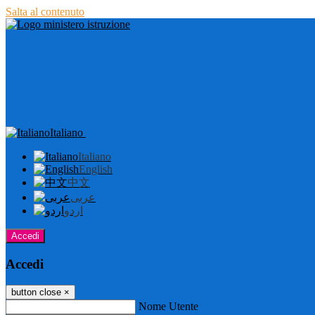
Salta al contenuto
Italiano
Italiano
English
中文
عربى
اردو
Accedi
Accedi
button close
×
Nome Utente