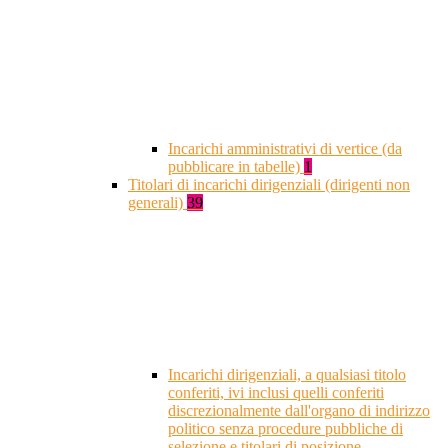
Incarichi amministrativi di vertice (da
pubblicare in tabelle)
1
Titolari di incarichi dirigenziali (dirigenti non
generali)
39
Incarichi dirigenziali, a qualsiasi titolo
conferiti, ivi inclusi quelli conferiti
discrezionalmente dall'organo di indirizzo
politico senza procedure pubbliche di
selezione e titolari di posizione