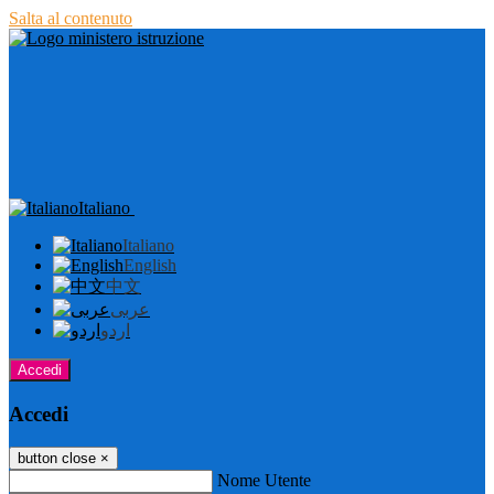
Salta al contenuto
Italiano
Italiano
English
中文
عربى
اردو
Accedi
Accedi
button close
×
Nome Utente