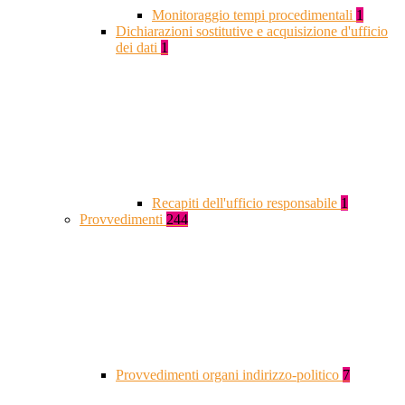
Monitoraggio tempi procedimentali
1
Dichiarazioni sostitutive e acquisizione d'ufficio
dei dati
1
Recapiti dell'ufficio responsabile
1
Provvedimenti
244
Provvedimenti organi indirizzo-politico
7