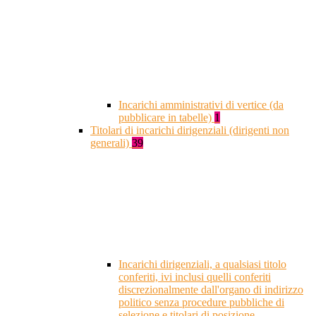
Incarichi amministrativi di vertice (da
pubblicare in tabelle)
1
Titolari di incarichi dirigenziali (dirigenti non
generali)
39
Incarichi dirigenziali, a qualsiasi titolo
conferiti, ivi inclusi quelli conferiti
discrezionalmente dall'organo di indirizzo
politico senza procedure pubbliche di
selezione e titolari di posizione