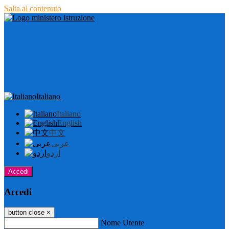
Salta al contenuto
Italiano
Italiano
English
中文
عربى
اردو
Accedi
Accedi
button close
×
Nome Utente