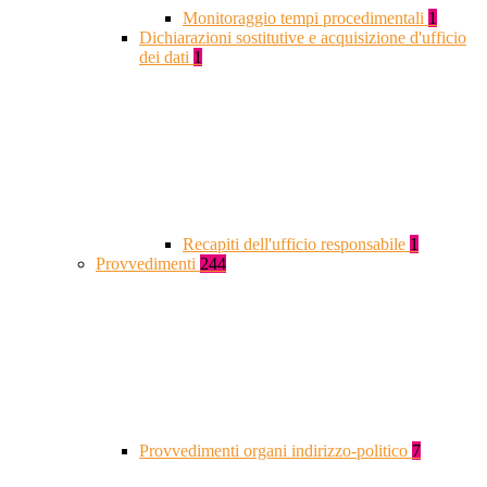
Monitoraggio tempi procedimentali
1
Dichiarazioni sostitutive e acquisizione d'ufficio
dei dati
1
Recapiti dell'ufficio responsabile
1
Provvedimenti
244
Provvedimenti organi indirizzo-politico
7