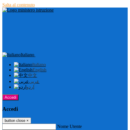
Salta al contenuto
Italiano
Italiano
English
中文
عربى
اردو
Accedi
Accedi
button close
×
Nome Utente