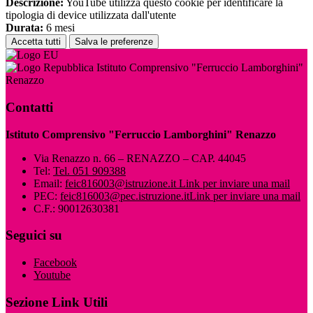
Descrizione:
YouTube utilizza questo cookie per identificare la
tipologia di device utilizzata dall'utente
Durata:
6 mesi
Accetta tutti
Salva le preferenze
Istituto Comprensivo "Ferruccio Lamborghini"
Renazzo
Contatti
Istituto Comprensivo "Ferruccio Lamborghini" Renazzo
Via Renazzo n. 66 – RENAZZO – CAP. 44045
Tel:
Tel. 051 909388
Email:
feic816003@istruzione.it
Link per inviare una mail
PEC:
feic816003@pec.istruzione.it
Link per inviare una mail
C.F.: 90012630381
Seguici su
Facebook
Youtube
Sezione Link Utili