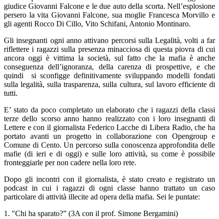
giudice Giovanni Falcone e le due auto della scorta. Nell’esplosione
persero la vita Giovanni Falcone, sua moglie Francesca Morvillo e
gli agenti Rocco Di Cillo, Vito Schifani, Antonio Montinaro.
Gli insegnanti ogni anno attivano percorsi sulla Legalità, volti a far
riflettere i ragazzi sulla presenza minacciosa di questa piovra di cui
ancora oggi è vittima la società, sul fatto che la mafia è anche
conseguenza dell’ignoranza, della carenza di prospettive, e che
quindi si sconfigge definitivamente sviluppando modelli fondati
sulla legalità, sulla trasparenza, sulla cultura, sul lavoro efficiente di
tutti.
E’ stato da poco completato un elaborato che i ragazzi della classi
terze dello scorso anno hanno realizzato con i loro insegnanti di
Lettere e con il giornalista Federico Lacche di Libera Radio, che ha
portato avanti un progetto in collaborazione con Opengroup e
Comune di Cento. Un percorso sulla conoscenza approfondita delle
mafie (di ieri e di oggi) e sulle loro attività, su come è possibile
fronteggiarle per non cadere nella loro rete.
Dopo gli incontri con il giornalista, è stato creato e registrato un
podcast in cui i ragazzi di ogni classe hanno trattato un caso
particolare di attività illecite ad opera della mafia. Sei le puntate:
1. "Chi ha sparato?” (3A con il prof. Simone Bergamini)