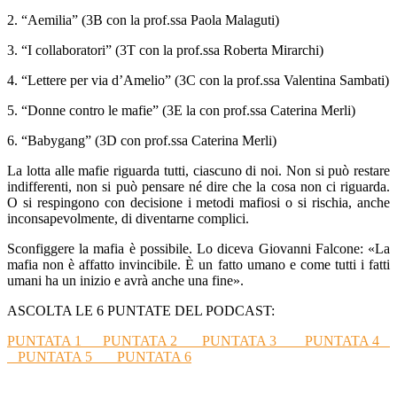
2. “Aemilia” (3B con la prof.ssa Paola Malaguti)
3. “I collaboratori” (3T con la prof.ssa Roberta Mirarchi)
4. “Lettere per via d’Amelio” (3C con la prof.ssa Valentina Sambati)
5. “Donne contro le mafie” (3E la con prof.ssa Caterina Merli)
6. “Babygang” (3D con prof.ssa Caterina Merli)
La lotta alle mafie riguarda tutti, ciascuno di noi. Non si può restare
indifferenti, non si può pensare né dire che la cosa non ci riguarda.
O si respingono con decisione i metodi mafiosi o si rischia, anche
inconsapevolmente, di diventarne complici.
Sconfiggere la mafia è possibile. Lo diceva Giovanni Falcone: «La
mafia non è affatto invincibile. È un fatto umano e come tutti i fatti
umani ha un inizio e avrà anche una fine».
ASCOLTA LE 6 PUNTATE DEL PODCAST:
PUNTATA 1
PUNTATA 2
PUNTATA 3
PUNTATA 4
PUNTATA 5
PUNTATA 6