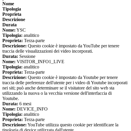
Nome
Tipologia
Proprieta
Descrizione
Durata
Nome:
YSC
Tipologia:
analitico
Proprieta:
Terza-parte
Descrizione:
Questo cookie è impostato da YouTube per tenere
traccia delle visualizzazioni dei video incorporati.
Durata:
Sessione
Nome:
VISITOR_INFO1_LIVE
Tipologia:
analitico
Proprieta:
Terza-parte
Descrizione:
Questo cookie è impostato da Youtube per tenere
traccia delle preferenze dell'utente per i video di Youtube incorporati
nei siti; può anche determinare se il visitatore del sito web sta
utilizzando la nuova o la vecchia versione dell'interfaccia di
Youtube.
Durata:
6 mesi
Nome:
DEVICE_INFO
Tipologia:
analitico
Proprieta:
Terza-parte
Descrizione:
YouTube utilizza questo cookie per identificare la
tipologia di device utilizzata dall'utente