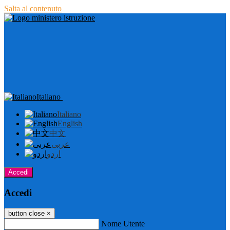
Salta al contenuto
Italiano
Italiano
English
中文
عربى
اردو
Accedi
Accedi
button close
×
Nome Utente