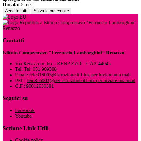
Durata:
6 mesi
Accetta tutti
Salva le preferenze
Istituto Comprensivo "Ferruccio Lamborghini"
Renazzo
Contatti
Istituto Comprensivo "Ferruccio Lamborghini" Renazzo
Via Renazzo n. 66 – RENAZZO – CAP. 44045
Tel:
Tel. 051 909388
Email:
feic816003@istruzione.it
Link per inviare una mail
PEC:
feic816003@pec.istruzione.it
Link per inviare una mail
C.F.: 90012630381
Seguici su
Facebook
Youtube
Sezione Link Utili
Cookie policy