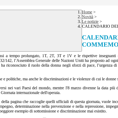
Home
>
Novità
>
Le notizie
>
CALENDARIO DEL
CALENDAR
COMMEMORA
classi a tempo prolungato, 1T, 2T, 3T e 1V e le rispettive insegnanti
2/142, l’Assemblea Generale delle Nazioni Uniti ha proposto ad ogni 
 ha riconosciuto il ruolo della donna negli sforzi di pace, l’urgenza di
e e politiche, ma anche le discriminazioni e le violenze di cui le donne 
diversi nei vari Paesi del mondo, mentre l'8 marzo divenne la data più 
a Giornata internazionale dell'operaia.
 della pagina che raccoglie quelli ufficiali di questa giornata, vuole inc
 impegno, determinazione nella prevenzione e nella repressione, impegn
peggiore esempio di sottomissione e discriminazione mai esistito.