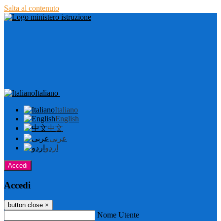
Salta al contenuto
Italiano
Italiano
English
中文
عربى
اردو
Accedi
Accedi
button close
×
Nome Utente