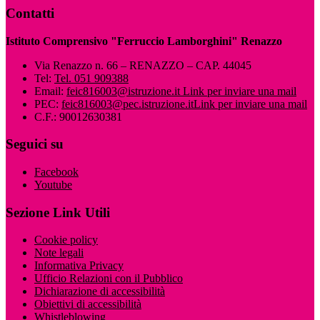
Contatti
Istituto Comprensivo "Ferruccio Lamborghini" Renazzo
Via Renazzo n. 66 – RENAZZO – CAP. 44045
Tel:
Tel. 051 909388
Email:
feic816003@istruzione.it
Link per inviare una mail
PEC:
feic816003@pec.istruzione.it
Link per inviare una mail
C.F.: 90012630381
Seguici su
Facebook
Youtube
Sezione Link Utili
Cookie policy
Note legali
Informativa Privacy
Ufficio Relazioni con il Pubblico
Dichiarazione di accessibilità
Obiettivi di accessibilità
Whistleblowing