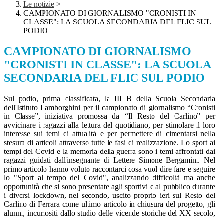
Le notizie
>
CAMPIONATO DI GIORNALISMO "CRONISTI IN
CLASSE": LA SCUOLA SECONDARIA DEL FLIC SUL
PODIO
CAMPIONATO DI GIORNALISMO
"CRONISTI IN CLASSE": LA SCUOLA
SECONDARIA DEL FLIC SUL PODIO
Sul podio, prima classificata, la III B della Scuola Secondaria
dell'Istituto Lamborghini per il campionato di giornalismo “Cronisti
in Classe”, iniziativa promossa da “Il Resto del Carlino” per
avvicinare i ragazzi alla lettura del quotidiano, per stimolare il loro
interesse sui temi di attualità e per permettere di cimentarsi nella
stesura di articoli attraverso tutte le fasi di realizzazione. Lo sport ai
tempi del Covid e la memoria della guerra sono i temi affrontati dai
ragazzi guidati dall'insegnante di Lettere Simone Bergamini. Nel
primo articolo hanno voluto raccontarci cosa vuol dire fare e seguire
lo "Sport al tempo del Covid", analizzando difficoltà ma anche
opportunità che si sono presentate agli sportivi e al pubblico durante
i diversi lockdown, nel secondo, uscito proprio ieri sul Resto del
Carlino di Ferrara come ultimo articolo in chiusura del progetto, gli
alunni, incuriositi dallo studio delle vicende storiche del XX secolo,