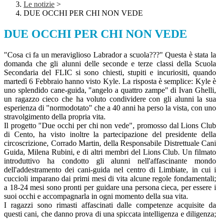
Le notizie
>
DUE OCCHI PER CHI NON VEDE
DUE OCCHI PER CHI NON VEDE
"Cosa ci fa un meraviglioso Labrador a scuola???" Questa è stata la
domanda che gli alunni delle seconde e terze classi della Scuola
Secondaria del FLIC si sono chiesti, stupiti e incuriositi, quando
martedì 6 Febbraio hanno visto Kyle. La risposta è semplice: Kyle è
uno splendido cane-guida, "angelo a quattro zampe" di Ivan Ghelli,
un ragazzo cieco che ha voluto condividere con gli alunni la sua
esperienza di "normodotato" che a 40 anni ha perso la vista, con uno
stravolgimento della propria vita.
Il progetto "Due occhi per chi non vede", promosso dal Lions Club
di Cento, ha visto inoltre la partecipazione del presidente della
circoscrizione, Corrado Martin, della Responsabile Distrettuale Cani
Guida, Milena Rubini, e di altri membri del Lions Club. Un filmato
introduttivo ha condotto gli alunni nell'affascinante mondo
dell'addestramento dei cani-guida nel centro di Limbiate, in cui i
cuccioli imparano dai primi mesi di vita alcune regole fondamentali;
a 18-24 mesi sono pronti per guidare una persona cieca, per essere i
suoi occhi e accompagnarla in ogni momento della sua vita.
I ragazzi sono rimasti affascinati dalle competenze acquisite da
questi cani, che danno prova di una spiccata intelligenza e diligenza;