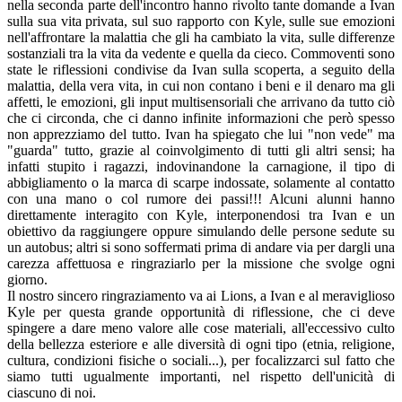
nella seconda parte dell'incontro hanno rivolto tante domande a Ivan
sulla sua vita privata, sul suo rapporto con Kyle, sulle sue emozioni
nell'affrontare la malattia che gli ha cambiato la vita, sulle differenze
sostanziali tra la vita da vedente e quella da cieco. Commoventi sono
state le riflessioni condivise da Ivan sulla scoperta, a seguito della
malattia, della vera vita, in cui non contano i beni e il denaro ma gli
affetti, le emozioni, gli input multisensoriali che arrivano da tutto ciò
che ci circonda, che ci danno infinite informazioni che però spesso
non apprezziamo del tutto. Ivan ha spiegato che lui "non vede" ma
"guarda" tutto, grazie al coinvolgimento di tutti gli altri sensi; ha
infatti stupito i ragazzi, indovinandone la carnagione, il tipo di
abbigliamento o la marca di scarpe indossate, solamente al contatto
con una mano o col rumore dei passi!!! Alcuni alunni hanno
direttamente interagito con Kyle, interponendosi tra Ivan e un
obiettivo da raggiungere oppure simulando delle persone sedute su
un autobus; altri si sono soffermati prima di andare via per dargli una
carezza affettuosa e ringraziarlo per la missione che svolge ogni
giorno.
Il nostro sincero ringraziamento va ai Lions, a Ivan e al meraviglioso
Kyle per questa grande opportunità di riflessione, che ci deve
spingere a dare meno valore alle cose materiali, all'eccessivo culto
della bellezza esteriore e alle diversità di ogni tipo (etnia, religione,
cultura, condizioni fisiche o sociali...), per focalizzarci sul fatto che
siamo tutti ugualmente importanti, nel rispetto dell'unicità di
ciascuno di noi.