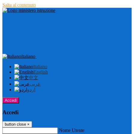
Salta al contenuto
Italiano
Italiano
English
中文
عربى
اردو
Accedi
Accedi
button close
×
Nome Utente