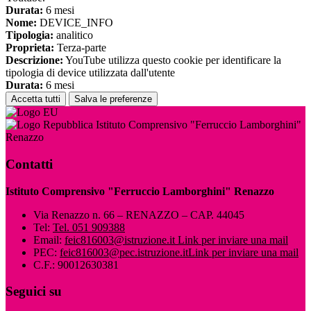
Durata:
6 mesi
Nome:
DEVICE_INFO
Tipologia:
analitico
Proprieta:
Terza-parte
Descrizione:
YouTube utilizza questo cookie per identificare la
tipologia di device utilizzata dall'utente
Durata:
6 mesi
Accetta tutti
Salva le preferenze
Istituto Comprensivo "Ferruccio Lamborghini"
Renazzo
Contatti
Istituto Comprensivo "Ferruccio Lamborghini" Renazzo
Via Renazzo n. 66 – RENAZZO – CAP. 44045
Tel:
Tel. 051 909388
Email:
feic816003@istruzione.it
Link per inviare una mail
PEC:
feic816003@pec.istruzione.it
Link per inviare una mail
C.F.: 90012630381
Seguici su