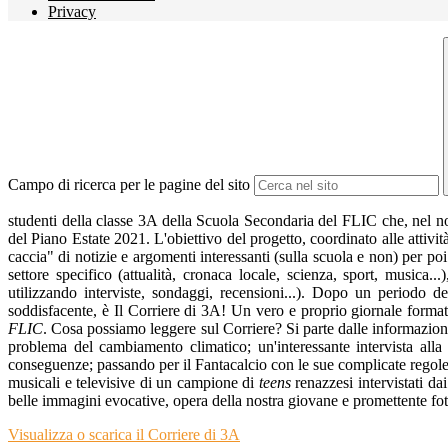
Privacy
Campo di ricerca per le pagine del sito
studenti della classe 3A della Scuola Secondaria del FLIC che, nel n
del Piano Estate 2021. L'obiettivo del progetto, coordinato alle attivit
caccia" di notizie e argomenti interessanti (sulla scuola e non) per po
settore specifico (attualità, cronaca locale, scienza, sport, musica
utilizzando interviste, sondaggi, recensioni...). Dopo un periodo ded
soddisfacente, è Il Corriere di 3A! Un vero e proprio giornale formato
FLIC
. Cosa possiamo leggere sul Corriere? Si parte dalle informazioni 
problema del cambiamento climatico; un'interessante intervista alla
conseguenze; passando per il Fantacalcio con le sue complicate regole,
musicali e televisive di un campione di
teens
renazzesi intervistati d
belle immagini evocative, opera della nostra giovane e promettente fot
Visualizza o scarica il Corriere di 3A