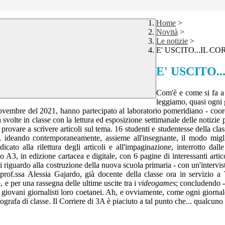
Home
>
Novità
>
Le notizie
>
E' USCITO...IL CO
E' USCITO..
Com'è e come si fa a "
leggiamo, quasi ogni 
ovembre del 2021, hanno partecipato al laboratorio pomeridiano - coord
à svolte in classe con la lettura ed esposizione settimanale delle notizie
i provare a scrivere articoli sul tema. 16 studenti e studentesse della c
...), ideando contemporaneamente, assieme all'insegnante, il modo mig
icato alla rilettura degli articoli e all'impaginazione, interrotto dall
 A3, in edizione cartacea e digitale, con 6 pagine di interessanti artic
riguardo alla costruzione della nuova scuola primaria - con un'intervista
 prof.ssa Alessia Gajardo, già docente della classe ora in servizio a
 e per una rassegna delle ultime uscite tra i
videogames
; concludendo -
ai giovani giornalisti loro coetanei. Ah, e ovviamente, come ogni giorna
ografa di classe. Il Corriere di 3A è piaciuto a tal punto che... qualcu