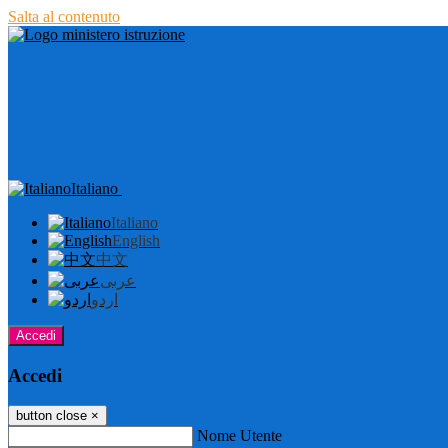
Salta al contenuto
Italiano
Italiano
English
中文
عربى
اردو
Accedi
Accedi
button close
×
Nome Utente