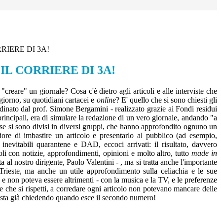
RRIERE DI 3A!
.IL CORRIERE DI 3A!
creare" un giornale? Cosa c'è dietro agli articoli e alle interviste che
giorno, su quotidiani cartacei e
online
? E' quello che si sono chiesti gli
inato dal prof. Simone Bergamini - realizzato grazie ai Fondi residui
 principali, era di simulare la redazione di un vero giornale, andando "a
lasse si sono divisi in diversi gruppi, che hanno approfondito ognuno un
liore di imbastire un articolo e presentarlo al pubblico (ad esempio,
e inevitabili quarantene e DAD, eccoci arrivati: il risultato, davvero
oli con notizie, approfondimenti, opinioni e molto altro, tutto
made in
 al nostro dirigente, Paolo Valentini - , ma si tratta anche l'importante
 Trieste, ma anche un utile approfondimento sulla celiachia e le sue
 e non poteva essere altrimenti - con la musica e la TV, e le preferenze
le che si rispetti, a corredare ogni articolo non potevano mancare delle
no sta già chiedendo quando esce il secondo numero!