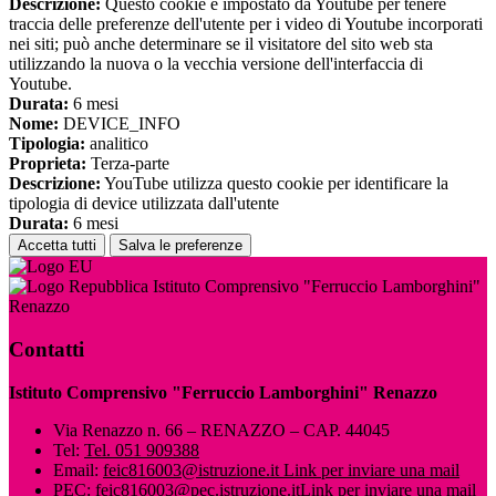
Descrizione:
Questo cookie è impostato da Youtube per tenere
traccia delle preferenze dell'utente per i video di Youtube incorporati
nei siti; può anche determinare se il visitatore del sito web sta
utilizzando la nuova o la vecchia versione dell'interfaccia di
Youtube.
Durata:
6 mesi
Nome:
DEVICE_INFO
Tipologia:
analitico
Proprieta:
Terza-parte
Descrizione:
YouTube utilizza questo cookie per identificare la
tipologia di device utilizzata dall'utente
Durata:
6 mesi
Accetta tutti
Salva le preferenze
Istituto Comprensivo "Ferruccio Lamborghini"
Renazzo
Contatti
Istituto Comprensivo "Ferruccio Lamborghini" Renazzo
Via Renazzo n. 66 – RENAZZO – CAP. 44045
Tel:
Tel. 051 909388
Email:
feic816003@istruzione.it
Link per inviare una mail
PEC:
feic816003@pec.istruzione.it
Link per inviare una mail