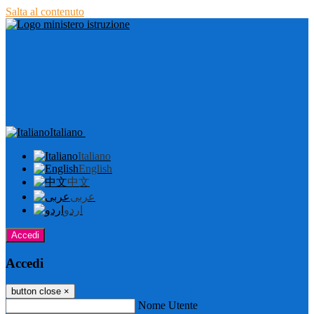
Salta al contenuto
Italiano
Italiano
English
中文
عربى
اردو
Accedi
Accedi
button close
×
Nome Utente