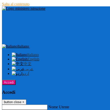
Salta al contenuto
Italiano
Italiano
English
中文
عربى
اردو
Accedi
Accedi
button close
×
Nome Utente