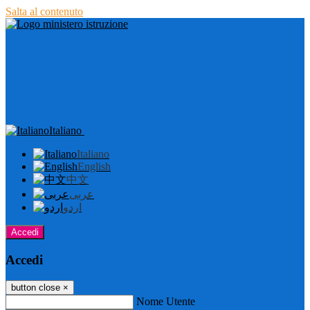
Salta al contenuto
Italiano
Italiano
English
中文
عربى
اردو
Accedi
Accedi
button close
×
Nome Utente