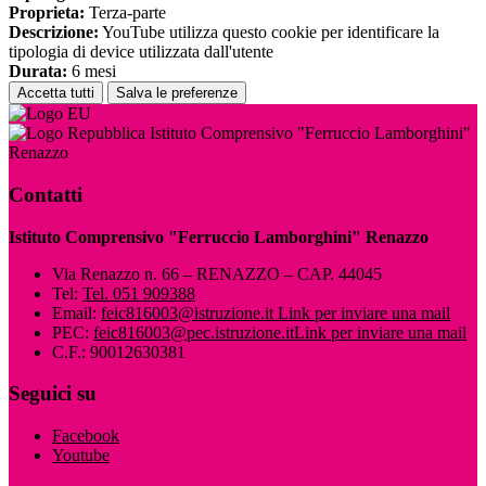
Proprieta:
Terza-parte
Descrizione:
YouTube utilizza questo cookie per identificare la
tipologia di device utilizzata dall'utente
Durata:
6 mesi
Accetta tutti
Salva le preferenze
Istituto Comprensivo "Ferruccio Lamborghini"
Renazzo
Contatti
Istituto Comprensivo "Ferruccio Lamborghini" Renazzo
Via Renazzo n. 66 – RENAZZO – CAP. 44045
Tel:
Tel. 051 909388
Email:
feic816003@istruzione.it
Link per inviare una mail
PEC:
feic816003@pec.istruzione.it
Link per inviare una mail
C.F.: 90012630381
Seguici su
Facebook
Youtube