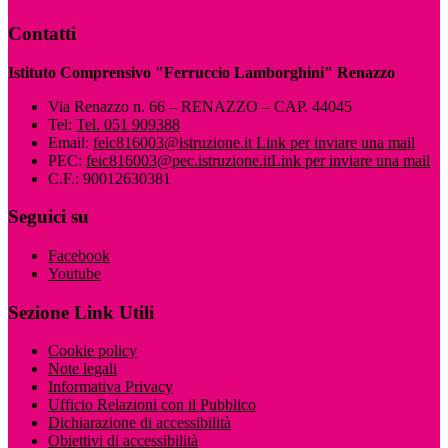
Contatti
Istituto Comprensivo "Ferruccio Lamborghini" Renazzo
Via Renazzo n. 66 – RENAZZO – CAP. 44045
Tel:
Tel. 051 909388
Email:
feic816003@istruzione.it
Link per inviare una mail
PEC:
feic816003@pec.istruzione.it
Link per inviare una mail
C.F.: 90012630381
Seguici su
Facebook
Youtube
Sezione Link Utili
Cookie policy
Note legali
Informativa Privacy
Ufficio Relazioni con il Pubblico
Dichiarazione di accessibilità
Obiettivi di accessibilità