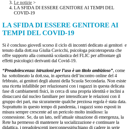
Le notizie
>
LA SFIDA DI ESSERE GENITORE AI TEMPI DEL
COVID-19
LA SFIDA DI ESSERE GENITORE AI
TEMPI DEL COVID-19
Si è concluso giovedì scorso il ciclo di incontri dedicato ai genitori e
tenuto dalla dott.ssa Giulia Cavicchi
, psicologa psicoterapeuta che
offre supporto alla comunità scolastica del FLIC per affrontare gli
effetti psicologici derivanti dal Covid-19.
“
Preadolescenza
: istruzioni per l’uso
è un titolo ambizioso”
, come
ha sottolineato la dott.ssa, in apertura dell’incontro online del 4
febbraio, ai genitori degli alunni della Scuola Secondaria. Non esiste
una ricetta infallibile per relazionarsi con i ragazzi in questa delicata
fase di cambiamenti fisici, in cerca di una propria identità e inclini a
distaccarsi dal nucleo familiare per intensificare le relazioni con il
gruppo dei pari, ma sicuramente qualche preziosa regola è stata data.
Soprattutto in questo tempo di pandemia, i ragazzi sono esposti in
misura sempre crescente ad un pericolo molto insidioso: la
connessione. Se, da un lato, nell’attuale situazione di emergenza, la
Rete ha permesso di mantenere la socializzazione e continuare la
didattica, i preadolescenti
iperconnessi
rischiano di cadere in serie