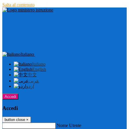
Salta al contenuto
Italiano
Italiano
English
中文
عربى
اردو
Accedi
Accedi
button close
×
Nome Utente