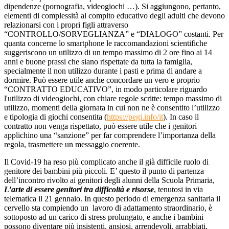
dipendenze (pornografia, videogiochi …). Si aggiungono, pertanto,
elementi di complessità al compito educativo degli adulti che devono
relazionarsi con i propri figli attraverso
“CONTROLLO/SORVEGLIANZA” e “DIALOGO” costanti. Per
quanta concerne lo
smartphone
le raccomandazioni scientifiche
suggeriscono un utilizzo di un tempo massimo di 2 ore fino ai 14
anni e buone prassi che siano rispettate da tutta la famiglia,
specialmente il non utilizzo durante i pasti e prima di andare a
dormire. Può essere utile anche concordare un vero e proprio
“CONTRATTO EDUCATIVO”, in modo particolare riguardo
l'utilizzo di videogiochi, con chiare regole scritte: tempo massimo di
utilizzo, momenti della giornata in cui non ne è consentito l’utilizzo
e tipologia di giochi consentita (
https://pegi.info/it
). In caso il
contratto non venga rispettato, può essere utile che i genitori
applichino una “sanzione” per far comprendere l’importanza della
regola, trasmettere un messaggio coerente.
Il Covid-19 ha reso più complicato anche il già difficile ruolo di
genitore dei bambini più piccoli. E’ questo il punto di partenza
dell’incontro rivolto ai genitori degli alunni della Scuola Primaria,
L’arte di essere genitori tra difficoltà e risorse
,
tenutosi in via
telematica il 21 gennaio. In questo periodo di emergenza sanitaria il
cervello sta compiendo un lavoro di adattamento straordinario, è
sottoposto ad un carico di stress prolungato, e anche i bambini
possono diventare più insistenti, ansiosi, arrendevoli, arrabbiati,