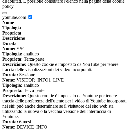
disabilitati. È possibile consultare l'elenco nella pagina della cookie
policy.
youtube.com
Nome
Tipologia
Proprieta
Descrizione
Durata
Nome:
YSC
Tipologia:
analitico
Proprieta:
Terza-parte
Descrizione:
Questo cookie è impostato da YouTube per tenere
traccia delle visualizzazioni dei video incorporati.
Durata:
Sessione
Nome:
VISITOR_INFO1_LIVE
Tipologia:
analitico
Proprieta:
Terza-parte
Descrizione:
Questo cookie è impostato da Youtube per tenere
traccia delle preferenze dell'utente per i video di Youtube incorporati
nei siti; può anche determinare se il visitatore del sito web sta
utilizzando la nuova o la vecchia versione dell'interfaccia di
Youtube.
Durata:
6 mesi
Nome:
DEVICE_INFO