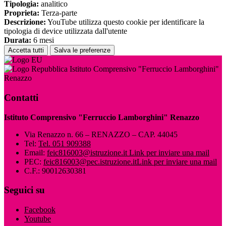
Tipologia:
analitico
Proprieta:
Terza-parte
Descrizione:
YouTube utilizza questo cookie per identificare la
tipologia di device utilizzata dall'utente
Durata:
6 mesi
Accetta tutti
Salva le preferenze
Istituto Comprensivo "Ferruccio Lamborghini"
Renazzo
Contatti
Istituto Comprensivo "Ferruccio Lamborghini" Renazzo
Via Renazzo n. 66 – RENAZZO – CAP. 44045
Tel:
Tel. 051 909388
Email:
feic816003@istruzione.it
Link per inviare una mail
PEC:
feic816003@pec.istruzione.it
Link per inviare una mail
C.F.: 90012630381
Seguici su
Facebook
Youtube