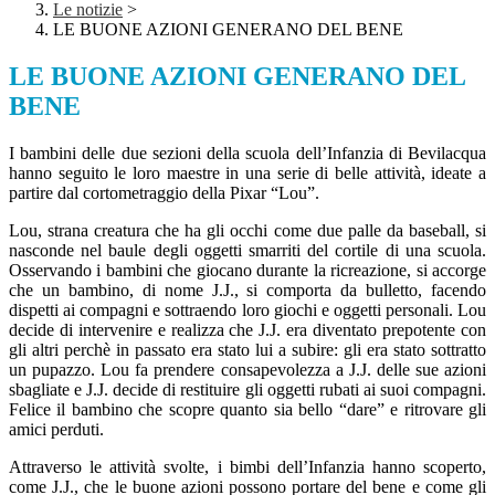
Le notizie
>
LE BUONE AZIONI GENERANO DEL BENE
LE BUONE AZIONI GENERANO DEL
BENE
I bambini delle due sezioni della scuola dell’Infanzia di Bevilacqua
hanno seguito le loro maestre in una serie di belle attività, ideate a
partire dal cortometraggio della Pixar “Lou”.
Lou, strana creatura che ha gli occhi come due palle da baseball, si
nasconde nel baule degli oggetti smarriti del cortile di una scuola.
Osservando i bambini che giocano durante la ricreazione, si accorge
che un bambino, di nome J.J., si comporta da bulletto, facendo
dispetti ai compagni e sottraendo loro giochi e oggetti personali. Lou
decide di intervenire e realizza che J.J. era diventato prepotente con
gli altri perchè in passato era stato lui a subire: gli era stato sottratto
un pupazzo. Lou fa prendere consapevolezza a J.J. delle sue azioni
sbagliate e J.J. decide di restituire gli oggetti rubati ai suoi compagni.
Felice il bambino che scopre quanto sia bello “dare” e ritrovare gli
amici perduti.
Attraverso le attività svolte, i bimbi dell’Infanzia hanno scoperto,
come J.J., che le buone azioni possono portare del bene e come gli