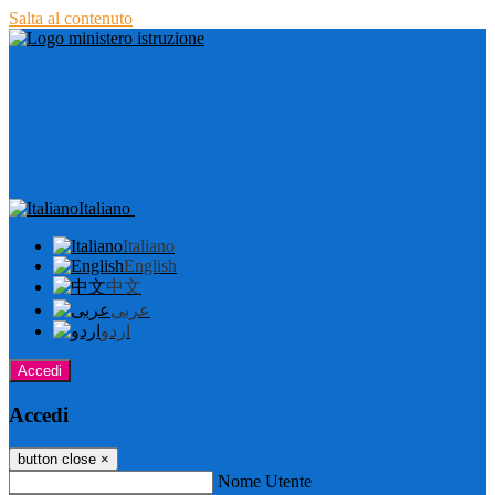
Salta al contenuto
Italiano
Italiano
English
中文
عربى
اردو
Accedi
Accedi
button close
×
Nome Utente