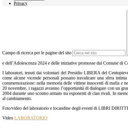
Privacy
Campo di ricerca per le pagine del sito
e dell’Adolescenza 2024 e delle iniziative promosse dal Comune di Cen
I laboratori, tenuti dai volontari del Presidio LIBERA del Centopie
come alcune vicende personali possano travalicare una sfera intima p
commemorazione: nella memoria delle vittime innocenti di mafia e nel do
20 novembre, i ragazzi avranno l’opportunità di dialogare con un gra
2004 durante uno scontro armato tra esponenti di clan rivali. In
al cambiamento.
Foto/video del laboratorio e locandine degli eventi di LIBRI DIRITTI 
Video
LABORATORIO