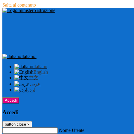
Salta al contenuto
Italiano
Italiano
English
中文
عربى
اردو
Accedi
Accedi
button close
×
Nome Utente