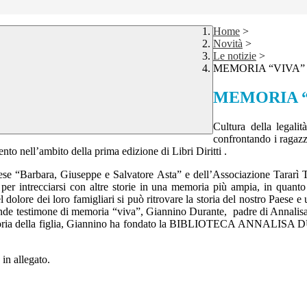
Home
>
Novità
>
Le notizie
>
MEMORIA “VIVA”
MEMORIA “
Cultura della legali
confrontando i ragazzi
to nell’ambito della prima edizione di Libri Diritti .
vese “Barbara, Giuseppe e Salvatore Asta” e dell’Associazione Tararì 
er intrecciarsi con altre storie in una memoria più ampia, in quanto 
lore dei loro famigliari si può ritrovare la storia del nostro Paese e u
nde testimone di memoria “viva”, Giannino Durante, padre di Annalisa, 
 memoria della figlia, Giannino ha fondato la BIBLIOTECA ANNALISA 
in allegato.