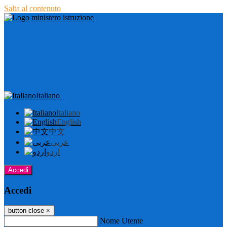
Salta al contenuto
Italiano
Italiano
English
中文
عربى
اردو
Accedi
Accedi
button close
×
Nome Utente