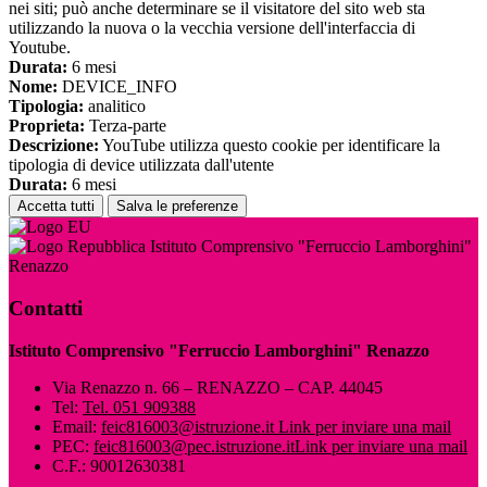
nei siti; può anche determinare se il visitatore del sito web sta
utilizzando la nuova o la vecchia versione dell'interfaccia di
Youtube.
Durata:
6 mesi
Nome:
DEVICE_INFO
Tipologia:
analitico
Proprieta:
Terza-parte
Descrizione:
YouTube utilizza questo cookie per identificare la
tipologia di device utilizzata dall'utente
Durata:
6 mesi
Accetta tutti
Salva le preferenze
Istituto Comprensivo "Ferruccio Lamborghini"
Renazzo
Contatti
Istituto Comprensivo "Ferruccio Lamborghini" Renazzo
Via Renazzo n. 66 – RENAZZO – CAP. 44045
Tel:
Tel. 051 909388
Email:
feic816003@istruzione.it
Link per inviare una mail
PEC:
feic816003@pec.istruzione.it
Link per inviare una mail
C.F.: 90012630381