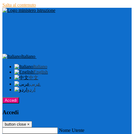
Salta al contenuto
Italiano
Italiano
English
中文
عربى
اردو
Accedi
Accedi
button close
×
Nome Utente