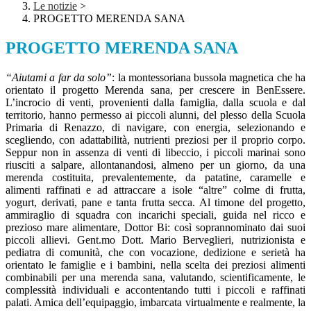
Le notizie
>
PROGETTO MERENDA SANA
PROGETTO MERENDA SANA
“Aiutami a far da solo”
: la montessoriana bussola magnetica che ha
orientato il progetto Merenda sana, per crescere in BenEssere.
L’incrocio di venti, provenienti dalla famiglia, dalla scuola e dal
territorio, hanno permesso ai piccoli alunni, del plesso della Scuola
Primaria di Renazzo, di navigare, con energia, selezionando e
scegliendo, con adattabilità, nutrienti preziosi per il proprio corpo.
Seppur non in assenza di venti di libeccio, i piccoli marinai sono
riusciti a salpare, allontanandosi, almeno per un giorno, da una
merenda costituita, prevalentemente, da patatine, caramelle e
alimenti raffinati e ad attraccare a isole “altre” colme di frutta,
yogurt, derivati, pane e tanta frutta secca. Al timone del progetto,
ammiraglio di squadra con incarichi speciali, guida nel ricco e
prezioso mare alimentare, Dottor Bi: così soprannominato dai suoi
piccoli allievi. Gent.mo Dott. Mario Berveglieri, nutrizionista e
pediatra di comunità, che con vocazione, dedizione e serietà ha
orientato le famiglie e i bambini, nella scelta dei preziosi alimenti
combinabili per una merenda sana, valutando, scientificamente, le
complessità individuali e accontentando tutti i piccoli e raffinati
palati. Amica dell’equipaggio, imbarcata virtualmente e realmente, la