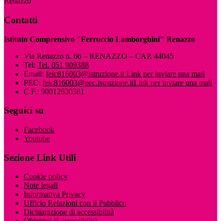
Renazzo
Contatti
Istituto Comprensivo "Ferruccio Lamborghini" Renazzo
Via Renazzo n. 66 – RENAZZO – CAP. 44045
Tel:
Tel. 051 909388
Email:
feic816003@istruzione.it
Link per inviare una mail
PEC:
feic816003@pec.istruzione.it
Link per inviare una mail
C.F.: 90012630381
Seguici su
Facebook
Youtube
Sezione Link Utili
Cookie policy
Note legali
Informativa Privacy
Ufficio Relazioni con il Pubblico
Dichiarazione di accessibilità
Obiettivi di accessibilità