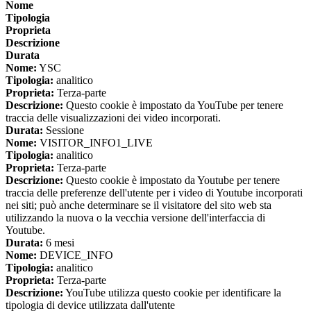
Nome
Tipologia
Proprieta
Descrizione
Durata
Nome:
YSC
Tipologia:
analitico
Proprieta:
Terza-parte
Descrizione:
Questo cookie è impostato da YouTube per tenere
traccia delle visualizzazioni dei video incorporati.
Durata:
Sessione
Nome:
VISITOR_INFO1_LIVE
Tipologia:
analitico
Proprieta:
Terza-parte
Descrizione:
Questo cookie è impostato da Youtube per tenere
traccia delle preferenze dell'utente per i video di Youtube incorporati
nei siti; può anche determinare se il visitatore del sito web sta
utilizzando la nuova o la vecchia versione dell'interfaccia di
Youtube.
Durata:
6 mesi
Nome:
DEVICE_INFO
Tipologia:
analitico
Proprieta:
Terza-parte
Descrizione:
YouTube utilizza questo cookie per identificare la
tipologia di device utilizzata dall'utente