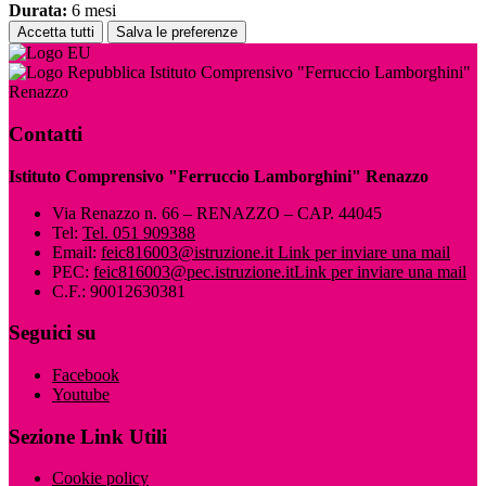
Durata:
6 mesi
Accetta tutti
Salva le preferenze
Istituto Comprensivo "Ferruccio Lamborghini"
Renazzo
Contatti
Istituto Comprensivo "Ferruccio Lamborghini" Renazzo
Via Renazzo n. 66 – RENAZZO – CAP. 44045
Tel:
Tel. 051 909388
Email:
feic816003@istruzione.it
Link per inviare una mail
PEC:
feic816003@pec.istruzione.it
Link per inviare una mail
C.F.: 90012630381
Seguici su
Facebook
Youtube
Sezione Link Utili
Cookie policy