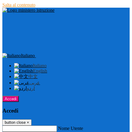
Salta al contenuto
Italiano
Italiano
English
中文
عربى
اردو
Accedi
Accedi
button close
×
Nome Utente