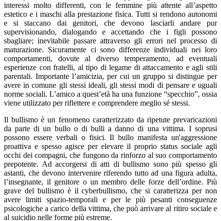
interessi molto differenti, con le femmine più attente all’aspetto
estetico e i maschi alla prestazione fisica. Tutti si rendono autonomi
e si staccano dai genitori, che devono lasciarli andare pur
supervisionando, dialogando e accettando che i figli possono
sbagliare; inevitabile passare attraverso gli errori nel processo di
maturazione. Sicuramente ci sono differenze individuali nei loro
comportamenti, dovute al diverso temperamento, ad eventuali
esperienze con fratelli, al tipo di legame di attaccamento e agli stili
parentali. Importante l’amicizia, per cui un gruppo si distingue per
avere in comune gli stessi ideali, gli stessi modi di pensare e uguali
norme sociali. L’amico a quest’età ha una funzione “specchio”, ossia
viene utilizzato per riflettere e comprendere meglio sé stessi.
Il bullismo è un fenomeno caratterizzato da ripetute prevaricazioni
da parte di un bullo o di bulli a danno di una vittima. I soprusi
possono essere verbali o fisici. Il bullo manifesta un'aggressione
proattiva e spesso agisce per elevare il proprio status sociale agli
occhi dei compagni, che fungono da rinforzo al suo comportamento
prepotente. Ad accorgersi di atti di bullismo sono più spesso gli
astanti, che devono intervenire riferendo tutto ad una figura adulta,
l’insegnante, il genitore o un membro delle forze dell’ordine. Più
grave del bullismo è il cyberbullismo, che si caratterizza per non
avere limiti spazio-temporali e per le più pesanti conseguenze
psicologiche a carico della vittima, che può arrivare al ritiro sociale e
al suicidio nelle forme più estreme.