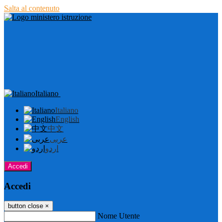
Salta al contenuto
Italiano
Italiano
English
中文
عربى
اردو
Accedi
Accedi
button close
×
Nome Utente