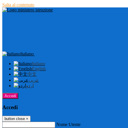
Salta al contenuto
Italiano
Italiano
English
中文
عربى
اردو
Accedi
Accedi
button close
×
Nome Utente