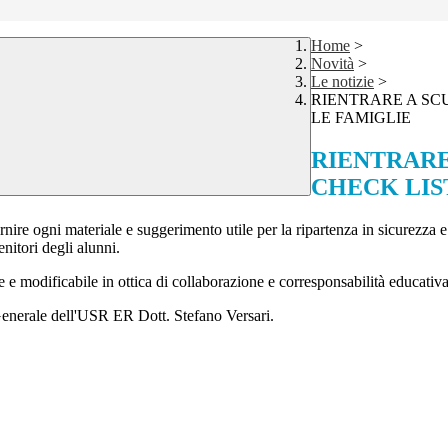
Home
>
Novità
>
Le notizie
>
RIENTRARE A SCU
LE FAMIGLIE
RIENTRARE
CHECK LIS
ire ogni materiale e suggerimento utile per la ripartenza in sicurezza e 
enitori degli alunni.
e e modificabile in ottica di collaborazione e corresponsabilità educati
 Generale dell'USR ER Dott. Stefano Versari.