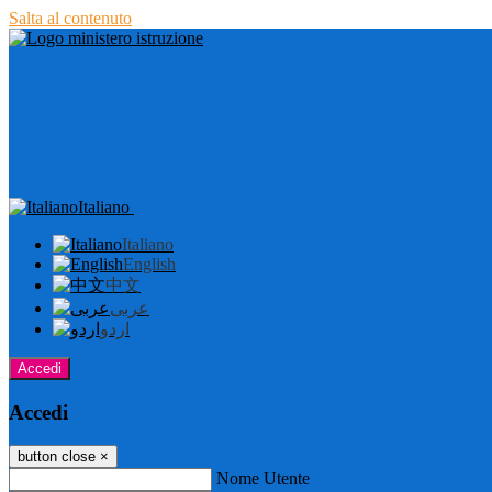
Salta al contenuto
Italiano
Italiano
English
中文
عربى
اردو
Accedi
Accedi
button close
×
Nome Utente