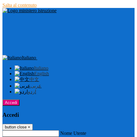
Salta al contenuto
Italiano
Italiano
English
中文
عربى
اردو
Accedi
Accedi
button close
×
Nome Utente