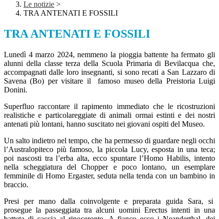
Le notizie
>
TRA ANTENATI E FOSSILI
TRA ANTENATI E FOSSILI
Lunedì 4 marzo 2024, nemmeno la pioggia battente ha fermato gli
alunni della classe terza della Scuola Primaria di Bevilacqua che,
accompagnati dalle loro insegnanti, si sono recati a San Lazzaro di
Savena (Bo) per visitare il famoso museo della Preistoria Luigi
Donini.
Superfluo raccontare il rapimento immediato che le ricostruzioni
realistiche e particolareggiate di animali ormai estinti e dei nostri
antenati più lontani, hanno suscitato nei giovani ospiti del Museo.
Un salto indietro nel tempo, che ha permesso di guardare negli occhi
l’Australopiteco più famoso, la piccola Lucy, esposta in una teca;
poi nascosti tra l’erba alta, ecco spuntare l’Homo Habilis, intento
nella scheggiatura del Chopper e poco lontano, un esemplare
femminile di Homo Ergaster, seduta nella tenda con un bambino in
braccio.
Presi per mano dalla coinvolgente e preparata guida Sara, si
prosegue la passeggiata tra alcuni uomini Erectus intenti in una
battuta di caccia al rinoceronte. A fianco ecco i Neanderthal, dei