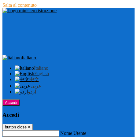
Salta al contenuto
Italiano
Italiano
English
中文
عربى
اردو
Accedi
Accedi
button close
×
Nome Utente