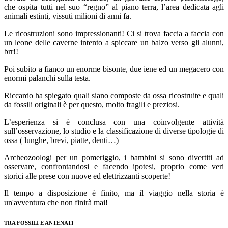
che ospita tutti nel suo “regno” al piano terra, l’area dedicata agli
animali estinti, vissuti milioni di anni fa.
Le ricostruzioni sono impressionanti! Ci si trova faccia a faccia con
un leone delle caverne intento a spiccare un balzo verso gli alunni,
brr!!
Poi subito a fianco un enorme bisonte, due iene ed un megacero con
enormi palanchi sulla testa.
Riccardo ha spiegato quali siano composte da ossa ricostruite e quali
da fossili originali è per questo, molto fragili e preziosi.
L’esperienza si è conclusa con una coinvolgente attività
sull’osservazione, lo studio e la classificazione di diverse tipologie di
ossa ( lunghe, brevi, piatte, denti…)
Archeozoologi per un pomeriggio, i bambini si sono divertiti ad
osservare, confrontandosi e facendo ipotesi, proprio come veri
storici alle prese con nuove ed elettrizzanti scoperte!
Il tempo a disposizione è finito, ma il viaggio nella storia è
un'avventura che non finirà mai!
TRA FOSSILI E ANTENATI