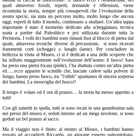
quali attraverso fossili, reperti, domande e riflessioni, viene
ricostruita la storia, sempre più consapevoli che l’evoluzione della
nostra specie, sia stata un percorso molto, molto lungo che ancora
oggi, esperti di tutto il mondo, continuano a studiare. Un’altra tappa
importante è stato il momento dedicato alla scheggiatura, tecnica
usata a partire dal Paleolitico e poi utilizzata durante tutta la
Preistoria. I volti dei bambini sono rimasti fissi al blocco di pietra dal
quale, attraverso tecniche diverse di percussione, si sono ricavati
frammenti corti (schegge) o lunghi (lame). Per concludere in
bellezza la visita al Museo, ci si è dedicati a una delle scoperte che
ha influito maggiormente sull’evoluzione dell’uomo: il fuoco! Sara
ha preso una pietra focaia (pirite), l’ha sbattuta contro un’altra pietra
ed…..ecco apparire le scintille che, lasciate cadere sulla polvere di
fungo, hanno preso fuoco, tra "l'ohhh" spontaneo di sincera sorpresa
dei bambini. La meraviglia del fuoco!!
Il tempo è volato ed è ora di pranzo… la storia ha messo appetito a
tutti!
Con gli zainetti in spalla, tutti si sono recati in una grandissima sala
nei pressi del museo e, seduti intorno ad un mega tavolone, si sono
goduti un bel pranzo al sacco.
Ma il viaggio non è finito: al rientro al Museo, i bambini hanno
trovato ad accoglierli Riccardo, un giovane esperto paleontologo,