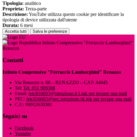
Tipologia:
analitico
Proprieta:
Terza-parte
Descrizione:
YouTube utilizza questo cookie per identificare la
tipologia di device utilizzata dall'utente
Durata:
6 mesi
Accetta tutti
Salva le preferenze
Istituto Comprensivo "Ferruccio Lamborghini"
Renazzo
Contatti
Istituto Comprensivo "Ferruccio Lamborghini" Renazzo
Via Renazzo n. 66 – RENAZZO – CAP. 44045
Tel:
Tel. 051 909388
Email:
feic816003@istruzione.it
Link per inviare una mail
PEC:
feic816003@pec.istruzione.it
Link per inviare una mail
C.F.: 90012630381
Seguici su
Facebook
Youtube