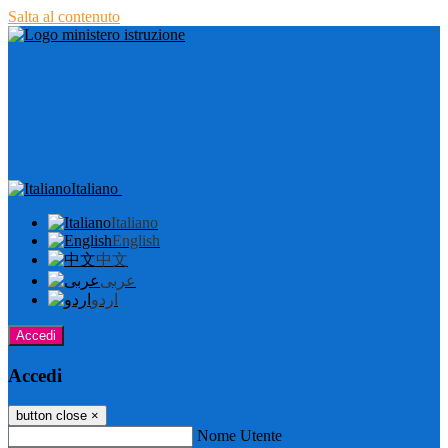
Salta al contenuto
Italiano
Italiano
English
中文
عربى
اردو
Accedi
Accedi
button close
×
Nome Utente