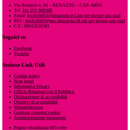
Via Renazzo n. 66 – RENAZZO – CAP. 44045
Tel:
Tel. 051 909388
Email:
feic816003@istruzione.it
Link per inviare una mail
PEC:
feic816003@pec.istruzione.it
Link per inviare una mail
C.F.: 90012630381
Seguici su
Facebook
Youtube
Sezione Link Utili
Cookie policy
Note legali
Informativa Privacy
Ufficio Relazioni con il Pubblico
Dichiarazione di accessibilità
Obiettivi di accessibilità
Whistleblowing
Gestione consensi cookie
Amministrazione trasparente
Pagina visualizzata
605
volte