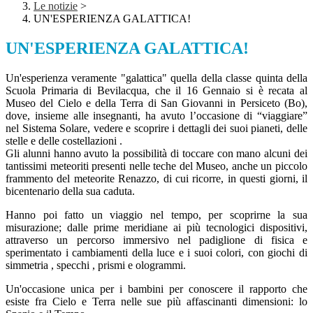
Le notizie
>
UN'ESPERIENZA GALATTICA!
UN'ESPERIENZA GALATTICA!
Un'esperienza veramente "galattica" quella della classe quinta della
Scuola Primaria di Bevilacqua, che il 16 Gennaio si è recata al
Museo del Cielo e della Terra di San Giovanni in Persiceto (Bo),
dove, insieme alle insegnanti, ha avuto l’occasione di “viaggiare”
nel Sistema Solare, vedere e scoprire i dettagli dei suoi pianeti, delle
stelle e delle costellazioni .
Gli alunni hanno avuto la possibilità di toccare con mano alcuni dei
tantissimi meteoriti presenti nelle teche del Museo, anche un piccolo
frammento del meteorite Renazzo, di cui ricorre, in questi giorni, il
bicentenario della sua caduta.
Hanno poi fatto un viaggio nel tempo, per scoprirne la sua
misurazione; dalle prime meridiane ai più tecnologici dispositivi,
attraverso un percorso immersivo nel padiglione di fisica e
sperimentato i cambiamenti della luce e i suoi colori, con giochi di
simmetria , specchi , prismi e ologrammi.
Un'occasione unica per i bambini per conoscere il rapporto che
esiste fra Cielo e Terra nelle sue più affascinanti dimensioni: lo