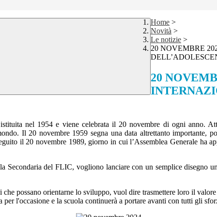
Home
>
Novità
>
Le notizie
>
20 NOVEMBRE 20
DELL’ADOLESCE
20 NOVEMB
INTERNAZI
 istituita nel 1954 e viene celebrata il 20 novembre di ogni anno. A
 il mondo. Il 20 novembre 1959 segna una data altrettanto importante, 
o seguito il 20 novembre 1989, giorno in cui l’Assemblea Generale ha ap
uola Secondaria del FLIC, vogliono lanciare con un semplice disegno un
vi che possano orientarne lo sviluppo, vuol dire trasmettere loro il valore
 per l'occasione e la scuola continuerà a portare avanti con tutti gli sf