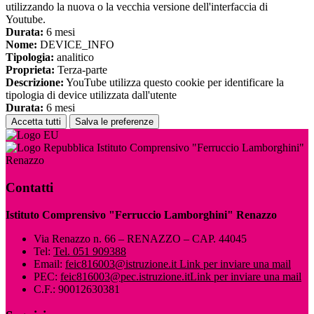
utilizzando la nuova o la vecchia versione dell'interfaccia di
Youtube.
Durata:
6 mesi
Nome:
DEVICE_INFO
Tipologia:
analitico
Proprieta:
Terza-parte
Descrizione:
YouTube utilizza questo cookie per identificare la
tipologia di device utilizzata dall'utente
Durata:
6 mesi
Accetta tutti
Salva le preferenze
Istituto Comprensivo "Ferruccio Lamborghini"
Renazzo
Contatti
Istituto Comprensivo "Ferruccio Lamborghini" Renazzo
Via Renazzo n. 66 – RENAZZO – CAP. 44045
Tel:
Tel. 051 909388
Email:
feic816003@istruzione.it
Link per inviare una mail
PEC:
feic816003@pec.istruzione.it
Link per inviare una mail
C.F.: 90012630381