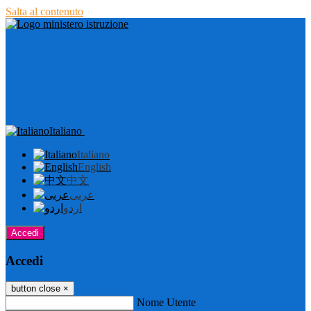
Salta al contenuto
Italiano
Italiano
English
中文
عربى
اردو
Accedi
Accedi
button close
×
Nome Utente