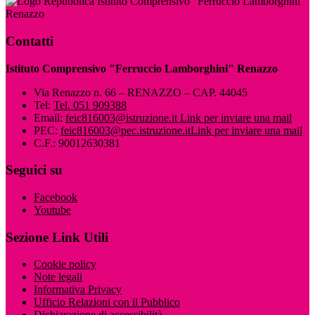
Istituto Comprensivo "Ferruccio Lamborghini"
Renazzo
Contatti
Istituto Comprensivo "Ferruccio Lamborghini" Renazzo
Via Renazzo n. 66 – RENAZZO – CAP. 44045
Tel:
Tel. 051 909388
Email:
feic816003@istruzione.it
Link per inviare una mail
PEC:
feic816003@pec.istruzione.it
Link per inviare una mail
C.F.: 90012630381
Seguici su
Facebook
Youtube
Sezione Link Utili
Cookie policy
Note legali
Informativa Privacy
Ufficio Relazioni con il Pubblico
Dichiarazione di accessibilità