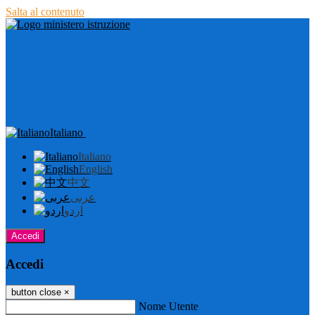
Salta al contenuto
Italiano
Italiano
English
中文
عربى
اردو
Accedi
Accedi
button close
×
Nome Utente