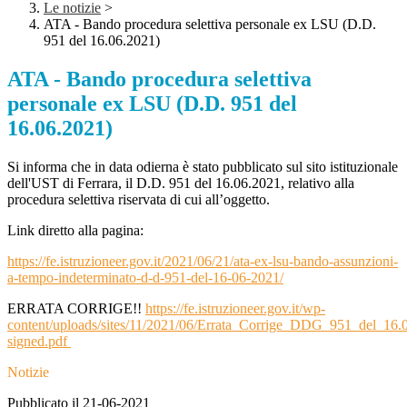
Le notizie
>
ATA - Bando procedura selettiva personale ex LSU (D.D.
951 del 16.06.2021)
ATA - Bando procedura selettiva
personale ex LSU (D.D. 951 del
16.06.2021)
Si informa che in data odierna è stato pubblicato sul sito istituzionale
dell'UST di Ferrara, il D.D. 951 del 16.06.2021, relativo alla
procedura selettiva riservata di cui all’oggetto.
Link diretto alla pagina:
https://fe.istruzioneer.gov.it/2021/06/21/ata-ex-lsu-bando-assunzioni-
a-tempo-indeterminato-d-d-951-del-16-06-2021/
ERRATA CORRIGE!!
https://fe.istruzioneer.gov.it/wp-
content/uploads/sites/11/2021/06/Errata_Corrige_DDG_951_del_16.
signed.pdf
Notizie
Pubblicato il 21-06-2021