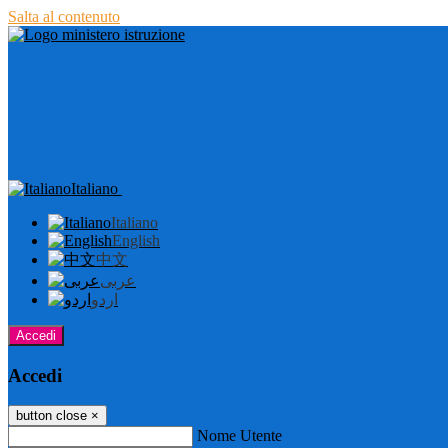
Salta al contenuto
Italiano
Italiano
English
中文
عربى
اردو
Accedi
Accedi
button close
×
Nome Utente