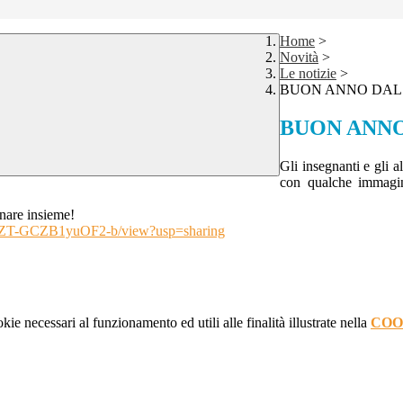
Home
>
Novità
>
Le notizie
>
BUON ANNO DAL 
BUON ANNO
Gli insegnanti e gli
con qualche immagi
onare insieme!
LwrVZT-GCZB1yuOF2-b/view?usp=sharing
kie necessari al funzionamento ed utili alle finalità illustrate nella
COO