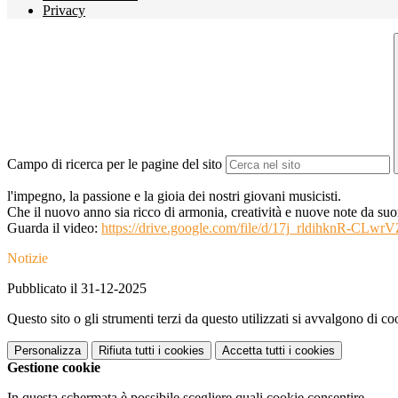
Privacy
Campo di ricerca per le pagine del sito
l'impegno, la passione e la gioia dei nostri giovani musicisti.
Che il nuovo anno sia ricco di armonia, creatività e nuove note da su
Guarda il video:
https://drive.google.com/file/d/17j_rldihknR-C
Notizie
Pubblicato il 31-12-2025
Questo sito o gli strumenti terzi da questo utilizzati si avvalgono di coo
Personalizza
Rifiuta tutti
i cookies
Accetta tutti
i cookies
Gestione cookie
In questa schermata è possibile scegliere quali cookie consentire.