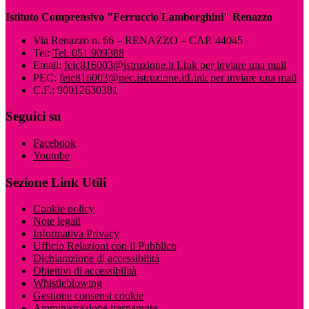
Istituto Comprensivo "Ferruccio Lamborghini" Renazzo
Via Renazzo n. 66 – RENAZZO – CAP. 44045
Tel:
Tel. 051 909388
Email:
feic816003@istruzione.it
Link per inviare una mail
PEC:
feic816003@pec.istruzione.it
Link per inviare una mail
C.F.: 90012630381
Seguici su
Facebook
Youtube
Sezione Link Utili
Cookie policy
Note legali
Informativa Privacy
Ufficio Relazioni con il Pubblico
Dichiarazione di accessibilità
Obiettivi di accessibilità
Whistleblowing
Gestione consensi cookie
Amministrazione trasparente