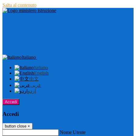
Salta al contenuto
Italiano
Italiano
English
中文
عربى
اردو
Accedi
Accedi
button close
×
Nome Utente