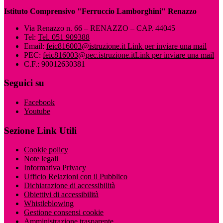
Istituto Comprensivo "Ferruccio Lamborghini" Renazzo
Via Renazzo n. 66 – RENAZZO – CAP. 44045
Tel:
Tel. 051 909388
Email:
feic816003@istruzione.it
Link per inviare una mail
PEC:
feic816003@pec.istruzione.it
Link per inviare una mail
C.F.: 90012630381
Seguici su
Facebook
Youtube
Sezione Link Utili
Cookie policy
Note legali
Informativa Privacy
Ufficio Relazioni con il Pubblico
Dichiarazione di accessibilità
Obiettivi di accessibilità
Whistleblowing
Gestione consensi cookie
Amministrazione trasparente