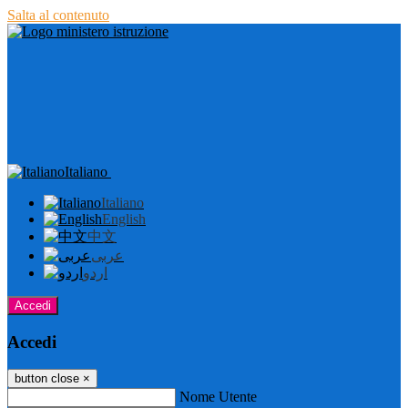
Salta al contenuto
Italiano
Italiano
English
中文
عربى
اردو
Accedi
Accedi
button close
×
Nome Utente