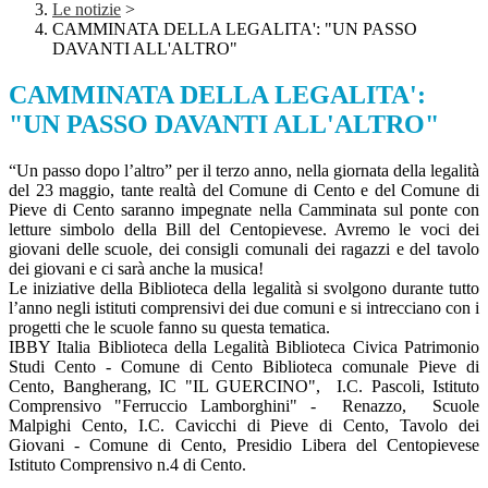
Le notizie
>
CAMMINATA DELLA LEGALITA': "UN PASSO
DAVANTI ALL'ALTRO"
CAMMINATA DELLA LEGALITA':
"UN PASSO DAVANTI ALL'ALTRO"
“Un passo dopo l’altro” per il terzo anno, nella giornata della legalità
del 23 maggio, tante realtà del Comune di Cento e del Comune di
Pieve di Cento saranno impegnate nella Camminata sul ponte con
letture simbolo della Bill del Centopievese. Avremo le voci dei
giovani delle scuole, dei consigli comunali dei ragazzi e del tavolo
dei giovani e ci sarà anche la musica!
Le iniziative della Biblioteca della legalità si svolgono durante tutto
l’anno negli istituti comprensivi dei due comuni e si intrecciano con i
progetti che le scuole fanno su questa tematica.
IBBY Italia Biblioteca della Legalità Biblioteca Civica Patrimonio
Studi Cento - Comune di Cento Biblioteca comunale Pieve di
Cento, Bangherang, IC "IL GUERCINO", I.C. Pascoli, Istituto
Comprensivo "Ferruccio Lamborghini" - Renazzo, Scuole
Malpighi Cento, I.C. Cavicchi di Pieve di Cento, Tavolo dei
Giovani - Comune di Cento, Presidio Libera del Centopievese
Istituto Comprensivo n.4 di Cento.