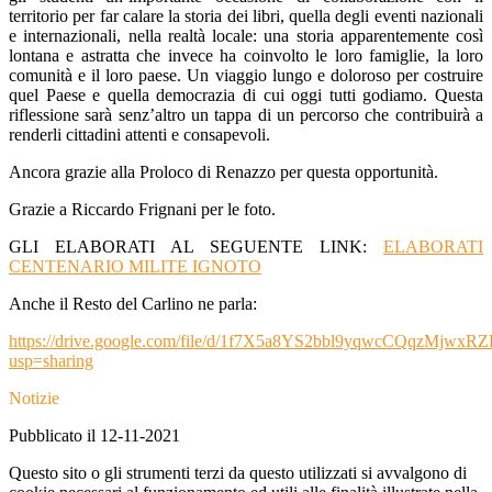
territorio per far calare la storia dei libri, quella degli eventi nazionali
e internazionali, nella realtà locale: una storia apparentemente così
lontana e astratta che invece ha coinvolto le loro famiglie, la loro
comunità e il loro paese. Un viaggio lungo e doloroso per costruire
quel Paese e quella democrazia di cui oggi tutti godiamo. Questa
riflessione sarà senz’altro un tappa di un percorso che contribuirà a
renderli cittadini attenti e consapevoli.
Ancora grazie alla Proloco di Renazzo per questa opportunità.
Grazie a Riccardo Frignani per le foto.
GLI ELABORATI AL SEGUENTE LINK:
ELABORATI
CENTENARIO MILITE IGNOTO
Anche il Resto del Carlino ne parla:
https://drive.google.com/file/d/1f7X5a8YS2bbl9yqwcCQqzMjwxR
usp=sharing
Notizie
Pubblicato il 12-11-2021
Questo sito o gli strumenti terzi da questo utilizzati si avvalgono di