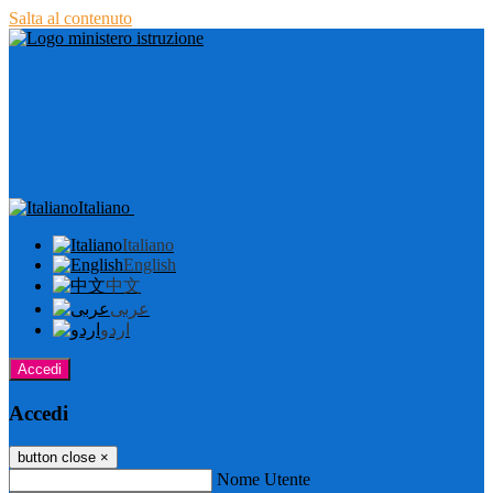
Salta al contenuto
Italiano
Italiano
English
中文
عربى
اردو
Accedi
Accedi
button close
×
Nome Utente