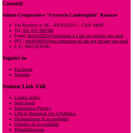
Contatti
Istituto Comprensivo "Ferruccio Lamborghini" Renazzo
Via Renazzo n. 66 – RENAZZO – CAP. 44045
Tel:
Tel. 051 909388
Email:
feic816003@istruzione.it
Link per inviare una mail
PEC:
feic816003@pec.istruzione.it
Link per inviare una mail
C.F.: 90012630381
Seguici su
Facebook
Youtube
Sezione Link Utili
Cookie policy
Note legali
Informativa Privacy
Ufficio Relazioni con il Pubblico
Dichiarazione di accessibilità
Obiettivi di accessibilità
Whistleblowing