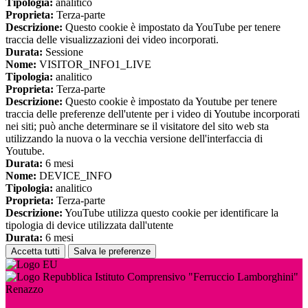
Tipologia:
analitico
Proprieta:
Terza-parte
Descrizione:
Questo cookie è impostato da YouTube per tenere
traccia delle visualizzazioni dei video incorporati.
Durata:
Sessione
Nome:
VISITOR_INFO1_LIVE
Tipologia:
analitico
Proprieta:
Terza-parte
Descrizione:
Questo cookie è impostato da Youtube per tenere
traccia delle preferenze dell'utente per i video di Youtube incorporati
nei siti; può anche determinare se il visitatore del sito web sta
utilizzando la nuova o la vecchia versione dell'interfaccia di
Youtube.
Durata:
6 mesi
Nome:
DEVICE_INFO
Tipologia:
analitico
Proprieta:
Terza-parte
Descrizione:
YouTube utilizza questo cookie per identificare la
tipologia di device utilizzata dall'utente
Durata:
6 mesi
Accetta tutti
Salva le preferenze
Istituto Comprensivo "Ferruccio Lamborghini"
Renazzo