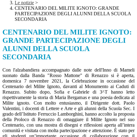
Le notizie
>
CENTENARIO DEL MILITE IGNOTO: GRANDE
PARTECIPAZIONE DEGLI ALUNNI DELLA SCUOLA
SECONDARIA
CENTENARIO DEL MILITE IGNOTO:
GRANDE PARTECIPAZIONE DEGLI
ALUNNI DELLA SCUOLA
SECONDARIA
Con l'alzabandiera accompagnato dalle note dell'Inno di Mameli
suonato dalla Banda "Rosso Mattone" di Renazzo si è aperta,
domenica 7 novembre 2021, la Celebrazione in occasione del
Centenario del Milite Ignoto, davanti al Monumento ai Caduti di
Renazzo. Subito dopo, Sofia e Gabriele di 3^T hanno letto
rispettivamente la storia di Maria Bergamas e una poesia dedicata al
Milite ignoto. Con molto entusiasmo, il Dirigente dott. Paolo
Valentini, i docenti di Lettere e Arte e gli alunni della Scuola Sec. I
grado dell’Istituto Ferruccio Lamborghini, hanno accolto la proposta
della Proloco di Renazzo di omaggiare il Milite Ignoto nel suo
Centenario, con una mostra di disegni e riflessioni aperta all’intera
comunità e visitata con molta partecipazione e attenzione. È stato per
gli studenti un’importante occasione di collaborazione con il