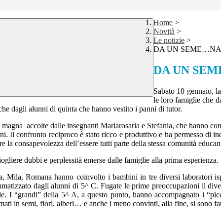
Home
>
Novità
>
Le notizie
>
DA UN SEME…NA
DA UN SE
Sabato 10 gennaio, la
le loro famiglie che 
e dagli alunni di quinta che hanno vestito i panni di tutor.
la magna accolte dalle insegnanti Mariarosaria e Stefania, che hanno cond
oni. Il confronto reciproco è stato ricco e produttivo e ha permesso di in
e la consapevolezza dell’essere tutti parte della stessa comunità educan
iogliere dubbi e perplessità emerse dalle famiglie alla prima esperienza.
ila, Romana hanno coinvolto i bambini in tre diversi laboratori ispir
ammatizzato dagli alunni di 5^ C. Fugate le prime preoccupazioni il dive
e. I “grandi” della 5^ A, a questo punto, hanno accompagnato i “piccol
ati in semi, fiori, alberi… e anche i meno convinti, alla fine, si sono fa
o…