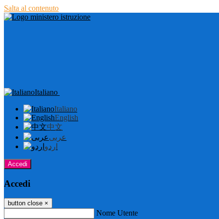
Salta al contenuto
Italiano
Italiano
English
中文
عربى
اردو
Accedi
Accedi
button close
×
Nome Utente