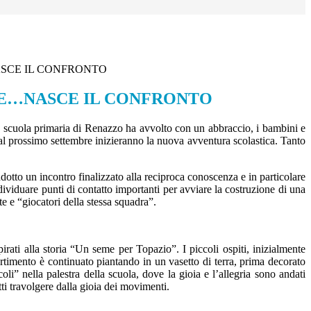
SCE IL CONFRONTO
ME…NASCE IL CONFRONTO
 scuola primaria di Renazzo ha avvolto con un abbraccio, i bambini e
dal prossimo settembre inizieranno la nuova avventura scolastica. Tanto
otto un incontro finalizzato alla reciproca conoscenza e in particolare
dividuare punti di contatto importanti per avviare la costruzione di una
te e “giocatori della stessa squadra”.
ati alla storia “Un seme per Topazio”. I piccoli ospiti, inizialmente
rtimento è continuato piantando in un vasetto di terra, prima decorato
i” nella palestra della scuola, dove la gioia e l’allegria sono andati
tti travolgere dalla gioia dei movimenti.