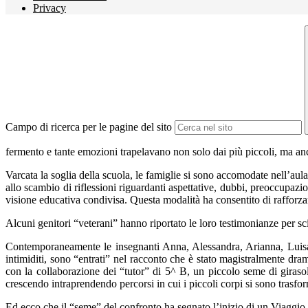
Privacy
Campo di ricerca per le pagine del sito
fermento e tante emozioni trapelavano non solo dai più piccoli, ma anch
Varcata la soglia della scuola, le famiglie si sono accomodate nell’au
allo scambio di riflessioni riguardanti aspettative, dubbi, preoccupazi
visione educativa condivisa. Questa modalità ha consentito di rafforzar
Alcuni genitori “veterani” hanno riportato le loro testimonianze per sc
Contemporaneamente le insegnanti Anna, Alessandra, Arianna, Luisa, M
intimiditi, sono “entrati” nel racconto che è stato magistralmente dr
con la collaborazione dei “tutor” di 5^ B, un piccolo seme di girasol
crescendo intraprendendo percorsi in cui i piccoli corpi si sono trasform
Ed ecco che il “seme” del confronto ha segnato l’inizio di un Viaggi