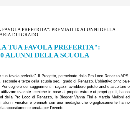
 FAVOLA PREFERITA": PREMIATI 10 ALUNNI DELLA
RIA DI I GRADO
LA TUA FAVOLA PREFERITA":
10 ALUNNI DELLA SCUOLA
a tua favola preferita”. Il Progetto, patrocinato dalla Pro Loco Renazzo APS,
me, seconde e terze della scuola sec.I grado di Renazzo. L'obiettivo principale
ita. Per cogliere dei suggerimenti i ragazzi avrebbero potuto anche ascoltare o
tilizzare svariate tecniche in base al proprio estro e ai propri gusti, hanno
embri della Pro Loco di Renazzo, le Blogger Vanna Fini e Marzia Melloni ed
gli alunni vincitori e premiati con una medaglia che orgogliosamente hanno
tella appositamente creata per l’evento.