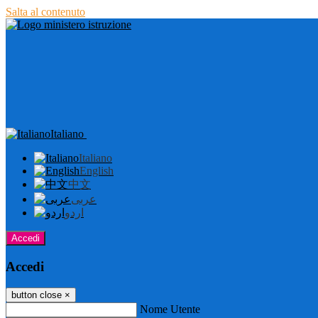
Salta al contenuto
Italiano
Italiano
English
中文
عربى
اردو
Accedi
Accedi
button close
×
Nome Utente