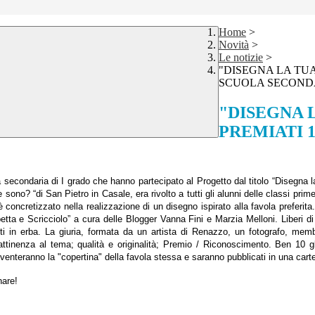
Home
>
Novità
>
Le notizie
>
"DISEGNA LA TUA
SCUOLA SECONDA
"DISEGNA 
PREMIATI 
secondaria di I grado che hanno partecipato al Progetto dal titolo “Disegna l
e sono? “di San Pietro in Casale, era rivolto a tutti gli alunni delle classi pri
si è concretizzato nella realizzazione di un disegno ispirato alla favola prefer
tta e Scricciolo” a cura delle Blogger Vanna Fini e Marzia Melloni. Liberi di u
tisti in erba. La giuria, formata da un artista di Renazzo, un fotografo, m
e attinenza al tema; qualità e originalità; Premio / Riconoscimento. Ben 10 
 diventeranno la "copertina" della favola stessa e saranno pubblicati in una car
nare!