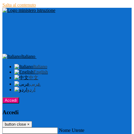
Salta al contenuto
Italiano
Italiano
English
中文
عربى
اردو
Accedi
Accedi
button close
×
Nome Utente