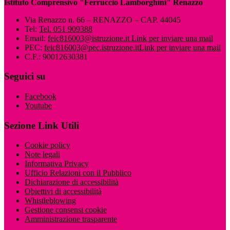
Istituto Comprensivo "Ferruccio Lamborghini" Renazzo
Via Renazzo n. 66 – RENAZZO – CAP. 44045
Tel:
Tel. 051 909388
Email:
feic816003@istruzione.it
Link per inviare una mail
PEC:
feic816003@pec.istruzione.it
Link per inviare una mail
C.F.: 90012630381
Seguici su
Facebook
Youtube
Sezione Link Utili
Cookie policy
Note legali
Informativa Privacy
Ufficio Relazioni con il Pubblico
Dichiarazione di accessibilità
Obiettivi di accessibilità
Whistleblowing
Gestione consensi cookie
Amministrazione trasparente