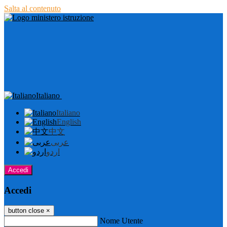
Salta al contenuto
Italiano
Italiano
English
中文
عربى
اردو
Accedi
Accedi
button close
×
Nome Utente