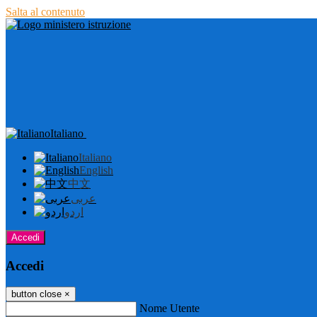
Salta al contenuto
Italiano
Italiano
English
中文
عربى
اردو
Accedi
Accedi
button close
×
Nome Utente