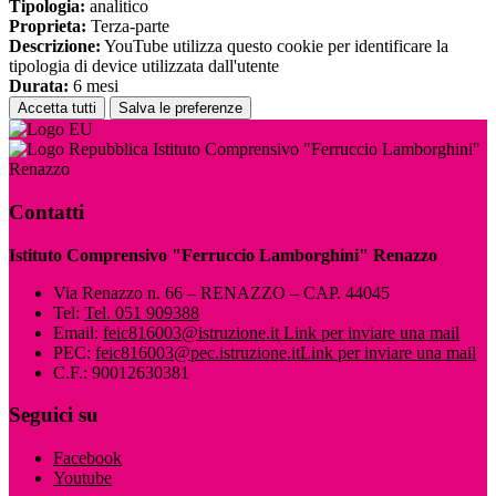
Tipologia:
analitico
Proprieta:
Terza-parte
Descrizione:
YouTube utilizza questo cookie per identificare la
tipologia di device utilizzata dall'utente
Durata:
6 mesi
Accetta tutti
Salva le preferenze
Istituto Comprensivo "Ferruccio Lamborghini"
Renazzo
Contatti
Istituto Comprensivo "Ferruccio Lamborghini" Renazzo
Via Renazzo n. 66 – RENAZZO – CAP. 44045
Tel:
Tel. 051 909388
Email:
feic816003@istruzione.it
Link per inviare una mail
PEC:
feic816003@pec.istruzione.it
Link per inviare una mail
C.F.: 90012630381
Seguici su
Facebook
Youtube