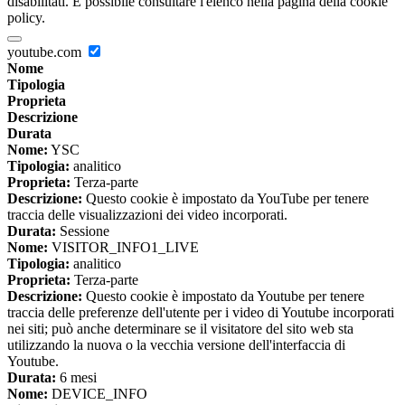
disabilitati. È possibile consultare l'elenco nella pagina della cookie
policy.
youtube.com
Nome
Tipologia
Proprieta
Descrizione
Durata
Nome:
YSC
Tipologia:
analitico
Proprieta:
Terza-parte
Descrizione:
Questo cookie è impostato da YouTube per tenere
traccia delle visualizzazioni dei video incorporati.
Durata:
Sessione
Nome:
VISITOR_INFO1_LIVE
Tipologia:
analitico
Proprieta:
Terza-parte
Descrizione:
Questo cookie è impostato da Youtube per tenere
traccia delle preferenze dell'utente per i video di Youtube incorporati
nei siti; può anche determinare se il visitatore del sito web sta
utilizzando la nuova o la vecchia versione dell'interfaccia di
Youtube.
Durata:
6 mesi
Nome:
DEVICE_INFO