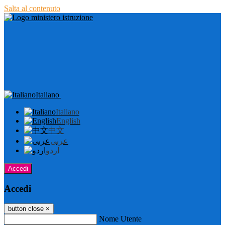
Salta al contenuto
Italiano
Italiano
English
中文
عربى
اردو
Accedi
Accedi
button close
×
Nome Utente