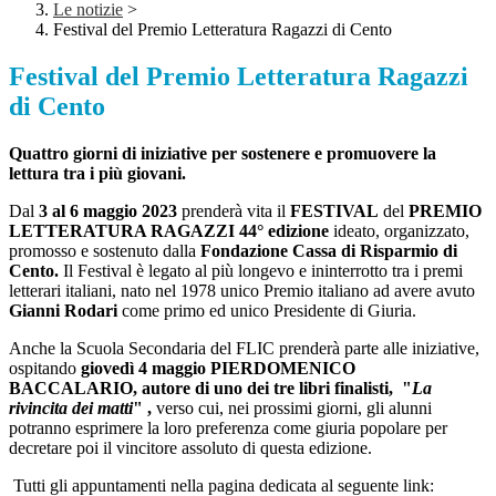
Le notizie
>
Festival del Premio Letteratura Ragazzi di Cento
Festival del Premio Letteratura Ragazzi
di Cento
Quattro giorni di iniziative per sostenere e promuovere la
lettura tra i più giovani.
Dal
3 al 6 maggio 2023
prenderà vita il
FESTIVAL
del
PREMIO
LETTERATURA RAGAZZI 44° edizione
i
deato, organizzato,
promosso e sostenuto dalla
Fondazione Cassa di Risparmio di
Cento.
Il
Festival è legato al più longevo e ininterrotto tra i premi
letterari italiani, nato nel 1978 unico Premio italiano ad avere avuto
Gianni Rodari
come primo ed unico Presidente di Giuria.
Anche la Scuola Secondaria del FLIC prenderà parte alle iniziative,
ospitando
giovedì 4 maggio PIERDOMENICO
BACCALARIO,
autore di uno dei tre libri finalisti, "
La
rivincita dei matti
" ,
verso cui, nei prossimi giorni, gli alunni
potranno esprimere la loro preferenza come giuria popolare per
decretare poi il vincitore assoluto di questa edizione.
Tutti gli appuntamenti nella pagina dedicata al seguente link: