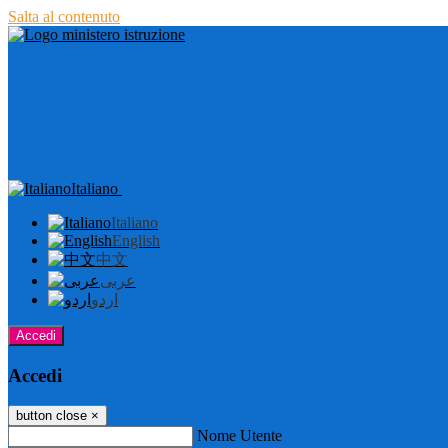
Salta al contenuto
Italiano
Italiano
English
中文
عربى
اردو
Accedi
Accedi
button close
×
Nome Utente